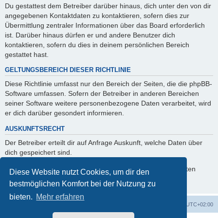
Du gestattest dem Betreiber darüber hinaus, dich unter den von dir
angegebenen Kontaktdaten zu kontaktieren, sofern dies zur
Übermittlung zentraler Informationen über das Board erforderlich
ist. Darüber hinaus dürfen er und andere Benutzer dich
kontaktieren, sofern du dies in deinem persönlichen Bereich
gestattet hast.
GELTUNGSBEREICH DIESER RICHTLINIE
Diese Richtlinie umfasst nur den Bereich der Seiten, die die phpBB-
Software umfassen. Sofern der Betreiber in anderen Bereichen
seiner Software weitere personenbezogene Daten verarbeitet, wird
er dich darüber gesondert informieren.
AUSKUNFTSRECHT
Der Betreiber erteilt dir auf Anfrage Auskunft, welche Daten über
dich gespeichert sind.
Du kannst jederzeit die Löschung bzw. Sperrung deiner Daten
Diese Website nutzt Cookies, um dir den
verlangen. Kontaktiere hierzu bitte den Betreiber.
bestmöglichen Komfort bei der Nutzung zu
bieten.
Mehr erfahren
Foren-Übersicht
Alle Zeiten sind
UTC+02:00