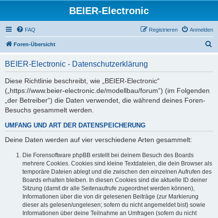
BEIER-Electronic
FAQ
Registrieren
Anmelden
S
Foren-Übersicht
u
BEIER-Electronic - Datenschutzerklärung
c
h
Diese Richtlinie beschreibt, wie „BEIER-Electronic“
(„https://www.beier-electronic.de/modellbau/forum“) (im Folgenden
e
„der Betreiber“) die Daten verwendet, die während deines Foren-
Besuchs gesammelt werden.
UMFANG UND ART DER DATENSPEICHERUNG
Deine Daten werden auf vier verschiedene Arten gesammelt:
Die Forensoftware phpBB erstellt bei deinem Besuch des Boards
mehrere Cookies. Cookies sind kleine Textdateien, die dein Browser als
temporäre Dateien ablegt und die zwischen den einzelnen Aufrufen des
Boards erhalten bleiben. In diesen Cookies sind die aktuelle ID deiner
Sitzung (damit dir alle Seitenaufrufe zugeordnet werden können),
Informationen über die von dir gelesenen Beiträge (zur Markierung
dieser als gelesen/ungelesen; sofern du nicht angemeldet bist) sowie
Informationen über deine Teilnahme an Umfragen (sofern du nicht