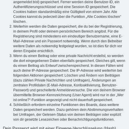
angemeldet bist) gespeichert. Ferner werden deine Benutzer-ID, ein
Authentifizierungsschlüssel und eine Session-ID gespeichert. Die
Cookies haben standardmäßig eine Gültigkeit von einem Jahr. Alle
Cookies kannst du jederzeit über die Funktion „Alle Cookies löschen“
löschen.
Weiterhin werden die Daten gespeichert, die du bei der Registrierung,
in deinem Profil oder deinem persönlichem Bereich angibst. Für die
Registrierung sind mindestens ein eindeutiger Benutzername, eine E-
Mail-Adresse und ein Passwort notwendig. Wenn durch den Betreiber
weitere Daten als notwendig festgelegt wurden, so ist dies für dich vor
deren Eingabe ersichtlich.
Wenn du einen Beitrag oder eine private Nachricht erstellst, so werden
die dort eingegebenen Daten ebenfalls gespeichert. Gleiches gilt, wenn
du einen Beitrag als Entwurf zwischenspeicherst. In diesen Fällen wird
auch deine IP-Adresse gespeichert. Die IP-Adresse wird weiterhin bei
folgenden Aktionen gespeichert: Löschen und Ändern von Beiträgen
(dazu zählen Private Nachrichten und Umfragen), Änderungen an
zentralen Profildaten (E-Mail-Adresse, Kontoaktivierung, Benutzer-
Passwort) und gescheiterte Anmeldeversuche. Die von deinem Browser
übermittelte Browser-Kennzeichnung (User Agent) wird nur in der „Wer
ist online?“-Funktion angezeigt und nicht dauerhaft gespeichert.
Schließlich erfordern einzelne Funktionen des Boards, dass weitere
Daten gespeichert werden. Dazu gehören dein Abstimmungsverhalten
bei Umfragen, der Gelesen-Status von deinen Beiträgen oder explizit
von dir gesetzte Lesezeichen oder Benachrichtigungsfunktionen.
Dein Passwort wird mit einer Einwege-Verschlüsselung (Hash)