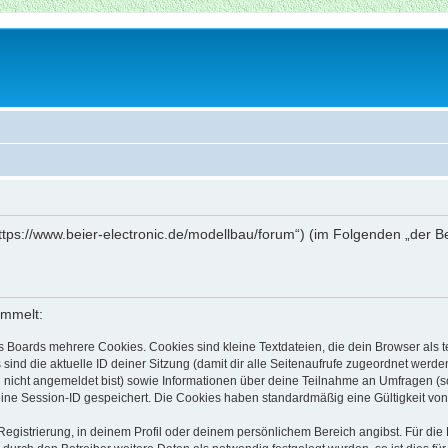
„https://www.beier-electronic.de/modellbau/forum“) (im Folgenden „der 
ammelt:
s Boards mehrere Cookies. Cookies sind kleine Textdateien, die dein Browser als
 sind die aktuelle ID deiner Sitzung (damit dir alle Seitenaufrufe zugeordnet werd
u nicht angemeldet bist) sowie Informationen über deine Teilnahme an Umfragen (s
eine Session-ID gespeichert. Die Cookies haben standardmäßig eine Gültigkeit von 
Registrierung, in deinem Profil oder deinem persönlichem Bereich angibst. Für di