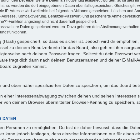
rch den Betreiber weitere Daten als notwendig festgelegt wurden, so ist dies für 
llst, so werden die dort eingegebenen Daten ebenfalls gespeichert. Gleiches gilt, 
Die IP-Adresse wird weiterhin bei folgenden Aktionen gespeichert: Löschen und Än
l-Adresse, Kontoaktivierung, Benutzer-Passwort) und gescheiterte Anmeldeversuch
ine?“-Funktion angezeigt und nicht dauerhaft gespeichert.
 dass weitere Daten gespeichert werden. Dazu gehören dein Abstimmungsverhalten
gungsfunktionen.
(Hash) gespeichert, so dass es sicher ist. Jedoch wird dir empfohlen, 
ssel zu deinem Benutzerkonto für das Board, also geh mit ihm sorgsam
htigterweise nach deinem Passwort fragen. Solltest du dein Passwort v
are fragt dich dann nach deinem Benutzernamen und deiner E-Mail-Ad
Board zugreifen kannst.
en und oben näher spezifizierten Daten zu speichern, um das Board bet
en einer Interessenabwägung zwischen deinen und seinen Interessen sow
r von deinem Browser übermittelter Browser-Kennung zu speichern, so
R DATEN
n Personen zu ermöglichen. Du bist dir daher bewusst, dass die Daten d
ber kann jedoch festlegen, dass einzelne Informationen nur für einen ei