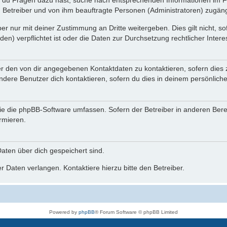
n du Fragen dazu hast, suche nach entsprechenden Informationen im Fo
n Betreiber und von ihm beauftragte Personen (Administratoren) zugäng
r nur mit deiner Zustimmung an Dritte weitergeben. Dies gilt nicht, s
n) verpflichtet ist oder die Daten zur Durchsetzung rechtlicher Interes
er den von dir angegebenen Kontaktdaten zu kontaktieren, sofern dies 
andere Benutzer dich kontaktieren, sofern du dies in deinem persönliche
, die die phpBB-Software umfassen. Sofern der Betreiber in anderen Be
ormieren.
 Daten über dich gespeichert sind.
 Daten verlangen. Kontaktiere hierzu bitte den Betreiber.
Powered by
phpBB
® Forum Software © phpBB Limited
Deutsche Übersetzung durch
phpBB.de