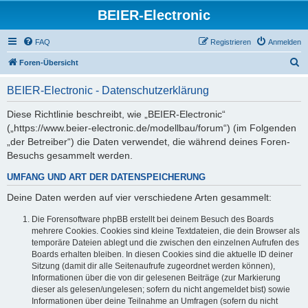
BEIER-Electronic
FAQ
Registrieren
Anmelden
S
Foren-Übersicht
u
BEIER-Electronic - Datenschutzerklärung
c
h
Diese Richtlinie beschreibt, wie „BEIER-Electronic“
(„https://www.beier-electronic.de/modellbau/forum“) (im Folgenden
e
„der Betreiber“) die Daten verwendet, die während deines Foren-
Besuchs gesammelt werden.
UMFANG UND ART DER DATENSPEICHERUNG
Deine Daten werden auf vier verschiedene Arten gesammelt:
Die Forensoftware phpBB erstellt bei deinem Besuch des Boards
mehrere Cookies. Cookies sind kleine Textdateien, die dein Browser als
temporäre Dateien ablegt und die zwischen den einzelnen Aufrufen des
Boards erhalten bleiben. In diesen Cookies sind die aktuelle ID deiner
Sitzung (damit dir alle Seitenaufrufe zugeordnet werden können),
Informationen über die von dir gelesenen Beiträge (zur Markierung
dieser als gelesen/ungelesen; sofern du nicht angemeldet bist) sowie
Informationen über deine Teilnahme an Umfragen (sofern du nicht