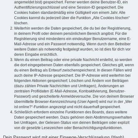
angemeldet bist) gespeichert. Ferner werden deine Benutzer-ID, ein
Authentifizierungsschlüssel und eine Session-ID gespeichert. Die
Cookies haben standardmäßig eine Gültigkeit von einem Jahr. Alle
Cookies kannst du jederzeit über die Funktion „Alle Cookies löschen“
löschen.
Weiterhin werden die Daten gespeichert, die du bei der Registrierung,
in deinem Profil oder deinem persönlichem Bereich angibst. Für die
Registrierung sind mindestens ein eindeutiger Benutzername, eine E-
Mail-Adresse und ein Passwort notwendig. Wenn durch den Betreiber
weitere Daten als notwendig festgelegt wurden, so ist dies für dich vor
deren Eingabe ersichtlich.
Wenn du einen Beitrag oder eine private Nachricht erstellst, so werden
die dort eingegebenen Daten ebenfalls gespeichert. Gleiches gilt, wenn
du einen Beitrag als Entwurf zwischenspeicherst. In diesen Fällen wird
auch deine IP-Adresse gespeichert. Die IP-Adresse wird weiterhin bei
folgenden Aktionen gespeichert: Löschen und Ändern von Beiträgen
(dazu zählen Private Nachrichten und Umfragen), Änderungen an
zentralen Profildaten (E-Mail-Adresse, Kontoaktivierung, Benutzer-
Passwort) und gescheiterte Anmeldeversuche. Die von deinem Browser
übermittelte Browser-Kennzeichnung (User Agent) wird nur in der „Wer
ist online?“-Funktion angezeigt und nicht dauerhaft gespeichert.
Schließlich erfordern einzelne Funktionen des Boards, dass weitere
Daten gespeichert werden. Dazu gehören dein Abstimmungsverhalten
bei Umfragen, der Gelesen-Status von deinen Beiträgen oder explizit
von dir gesetzte Lesezeichen oder Benachrichtigungsfunktionen.
Dein Passwort wird mit einer Einwege-Verschlüsselung (Hash)