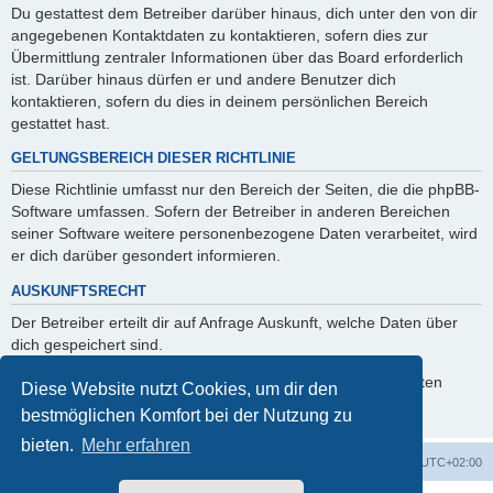
Du gestattest dem Betreiber darüber hinaus, dich unter den von dir
angegebenen Kontaktdaten zu kontaktieren, sofern dies zur
Übermittlung zentraler Informationen über das Board erforderlich
ist. Darüber hinaus dürfen er und andere Benutzer dich
kontaktieren, sofern du dies in deinem persönlichen Bereich
gestattet hast.
GELTUNGSBEREICH DIESER RICHTLINIE
Diese Richtlinie umfasst nur den Bereich der Seiten, die die phpBB-
Software umfassen. Sofern der Betreiber in anderen Bereichen
seiner Software weitere personenbezogene Daten verarbeitet, wird
er dich darüber gesondert informieren.
AUSKUNFTSRECHT
Der Betreiber erteilt dir auf Anfrage Auskunft, welche Daten über
dich gespeichert sind.
Du kannst jederzeit die Löschung bzw. Sperrung deiner Daten
Diese Website nutzt Cookies, um dir den
verlangen. Kontaktiere hierzu bitte den Betreiber.
bestmöglichen Komfort bei der Nutzung zu
bieten.
Mehr erfahren
Foren-Übersicht
Alle Zeiten sind
UTC+02:00