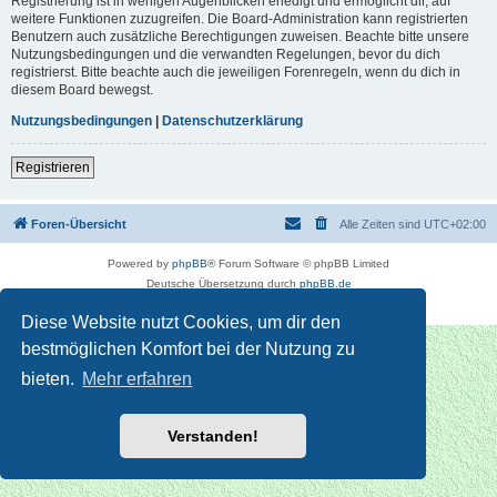
Registrierung ist in wenigen Augenblicken erledigt und ermöglicht dir, auf
weitere Funktionen zuzugreifen. Die Board-Administration kann registrierten
Benutzern auch zusätzliche Berechtigungen zuweisen. Beachte bitte unsere
Nutzungsbedingungen und die verwandten Regelungen, bevor du dich
registrierst. Bitte beachte auch die jeweiligen Forenregeln, wenn du dich in
diesem Board bewegst.
Nutzungsbedingungen
|
Datenschutzerklärung
Registrieren
Foren-Übersicht
Alle Zeiten sind
UTC+02:00
Powered by
phpBB
® Forum Software © phpBB Limited
Deutsche Übersetzung durch
phpBB.de
Datenschutz
|
Nutzungsbedingungen
Diese Website nutzt Cookies, um dir den
bestmöglichen Komfort bei der Nutzung zu
bieten.
Mehr erfahren
Verstanden!