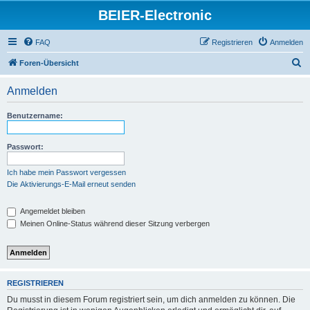
BEIER-Electronic
FAQ
Registrieren
Anmelden
S
Foren-Übersicht
u
Anmelden
c
h
Benutzername:
e
Passwort:
Ich habe mein Passwort vergessen
Die Aktivierungs-E-Mail erneut senden
Angemeldet bleiben
Meinen Online-Status während dieser Sitzung verbergen
REGISTRIEREN
Du musst in diesem Forum registriert sein, um dich anmelden zu können. Die