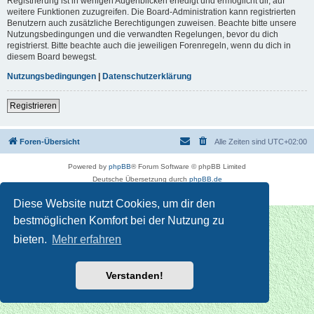
Registrierung ist in wenigen Augenblicken erledigt und ermöglicht dir, auf
weitere Funktionen zuzugreifen. Die Board-Administration kann registrierten
Benutzern auch zusätzliche Berechtigungen zuweisen. Beachte bitte unsere
Nutzungsbedingungen und die verwandten Regelungen, bevor du dich
registrierst. Bitte beachte auch die jeweiligen Forenregeln, wenn du dich in
diesem Board bewegst.
Nutzungsbedingungen
|
Datenschutzerklärung
Registrieren
Foren-Übersicht
Alle Zeiten sind
UTC+02:00
Powered by
phpBB
® Forum Software © phpBB Limited
Deutsche Übersetzung durch
phpBB.de
Datenschutz
|
Nutzungsbedingungen
Diese Website nutzt Cookies, um dir den
bestmöglichen Komfort bei der Nutzung zu
bieten.
Mehr erfahren
Verstanden!