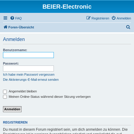
BEIER-Electronic
FAQ
Registrieren
Anmelden
S
Foren-Übersicht
u
Anmelden
c
h
Benutzername:
e
Passwort:
Ich habe mein Passwort vergessen
Die Aktivierungs-E-Mail erneut senden
Angemeldet bleiben
Meinen Online-Status während dieser Sitzung verbergen
REGISTRIEREN
Du musst in diesem Forum registriert sein, um dich anmelden zu können. Die