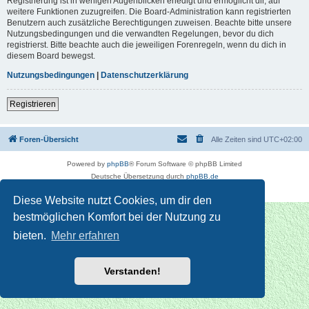
Registrierung ist in wenigen Augenblicken erledigt und ermöglicht dir, auf
weitere Funktionen zuzugreifen. Die Board-Administration kann registrierten
Benutzern auch zusätzliche Berechtigungen zuweisen. Beachte bitte unsere
Nutzungsbedingungen und die verwandten Regelungen, bevor du dich
registrierst. Bitte beachte auch die jeweiligen Forenregeln, wenn du dich in
diesem Board bewegst.
Nutzungsbedingungen
|
Datenschutzerklärung
Registrieren
Foren-Übersicht
Alle Zeiten sind
UTC+02:00
Powered by
phpBB
® Forum Software © phpBB Limited
Deutsche Übersetzung durch
phpBB.de
Datenschutz
|
Nutzungsbedingungen
Diese Website nutzt Cookies, um dir den
bestmöglichen Komfort bei der Nutzung zu
bieten.
Mehr erfahren
Verstanden!