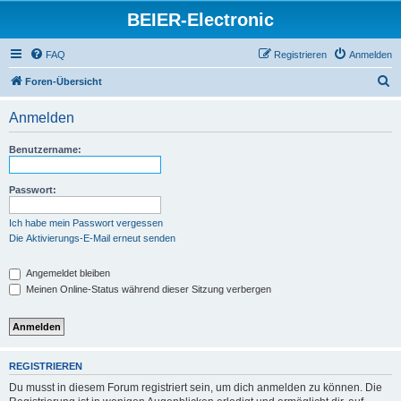
BEIER-Electronic
FAQ
Registrieren
Anmelden
S
Foren-Übersicht
u
Anmelden
c
h
Benutzername:
e
Passwort:
Ich habe mein Passwort vergessen
Die Aktivierungs-E-Mail erneut senden
Angemeldet bleiben
Meinen Online-Status während dieser Sitzung verbergen
REGISTRIEREN
Du musst in diesem Forum registriert sein, um dich anmelden zu können. Die