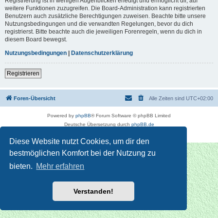
Registrierung ist in wenigen Augenblicken erledigt und ermöglicht dir, auf
weitere Funktionen zuzugreifen. Die Board-Administration kann registrierten
Benutzern auch zusätzliche Berechtigungen zuweisen. Beachte bitte unsere
Nutzungsbedingungen und die verwandten Regelungen, bevor du dich
registrierst. Bitte beachte auch die jeweiligen Forenregeln, wenn du dich in
diesem Board bewegst.
Nutzungsbedingungen
|
Datenschutzerklärung
Registrieren
Foren-Übersicht
Alle Zeiten sind
UTC+02:00
Powered by
phpBB
® Forum Software © phpBB Limited
Deutsche Übersetzung durch
phpBB.de
Datenschutz
|
Nutzungsbedingungen
Diese Website nutzt Cookies, um dir den
bestmöglichen Komfort bei der Nutzung zu
bieten.
Mehr erfahren
Verstanden!