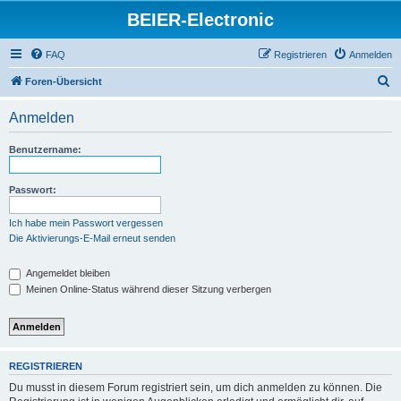
BEIER-Electronic
FAQ
Registrieren
Anmelden
S
Foren-Übersicht
u
Anmelden
c
h
Benutzername:
e
Passwort:
Ich habe mein Passwort vergessen
Die Aktivierungs-E-Mail erneut senden
Angemeldet bleiben
Meinen Online-Status während dieser Sitzung verbergen
REGISTRIEREN
Du musst in diesem Forum registriert sein, um dich anmelden zu können. Die