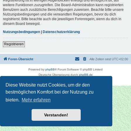
Registrierung ist in wenigen Augenblicken erledigt und ermöglicht dir, auf
weitere Funktionen zuzugreifen. Die Board-Administration kann registrierten
Benutzern auch zusätzliche Berechtigungen zuweisen. Beachte bitte unsere
Nutzungsbedingungen und die verwandten Regelungen, bevor du dich
registrierst. Bitte beachte auch die jeweiligen Forenregeln, wenn du dich in
diesem Board bewegst.
Nutzungsbedingungen
|
Datenschutzerklärung
Registrieren
Foren-Übersicht
Alle Zeiten sind
UTC+02:00
Powered by
phpBB
® Forum Software © phpBB Limited
Deutsche Übersetzung durch
phpBB.de
Datenschutz
|
Nutzungsbedingungen
Diese Website nutzt Cookies, um dir den
bestmöglichen Komfort bei der Nutzung zu
bieten.
Mehr erfahren
Verstanden!