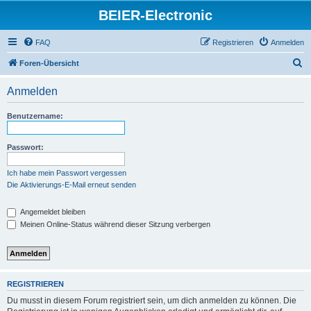
BEIER-Electronic
FAQ
Registrieren
Anmelden
S
Foren-Übersicht
u
Anmelden
c
h
Benutzername:
e
Passwort:
Ich habe mein Passwort vergessen
Die Aktivierungs-E-Mail erneut senden
Angemeldet bleiben
Meinen Online-Status während dieser Sitzung verbergen
REGISTRIEREN
Du musst in diesem Forum registriert sein, um dich anmelden zu können. Die