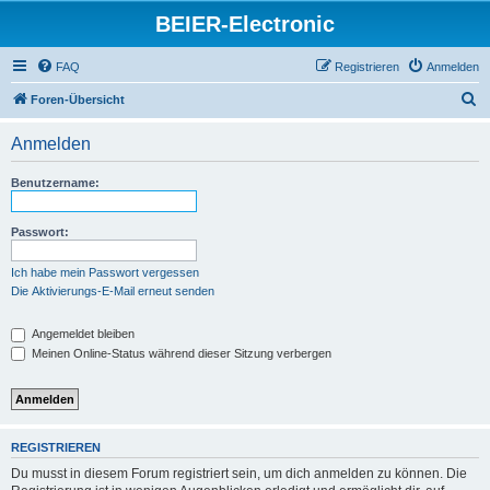
BEIER-Electronic
FAQ
Registrieren
Anmelden
S
Foren-Übersicht
u
Anmelden
c
h
Benutzername:
e
Passwort:
Ich habe mein Passwort vergessen
Die Aktivierungs-E-Mail erneut senden
Angemeldet bleiben
Meinen Online-Status während dieser Sitzung verbergen
REGISTRIEREN
Du musst in diesem Forum registriert sein, um dich anmelden zu können. Die