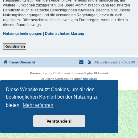
Registrierung ist in wenigen Augenblicken erledigt und ermöglicht dir, auf
weitere Funktionen zuzugreifen. Die Board-Administration kann registrierten
Benutzern auch zusätzliche Berechtigungen zuweisen. Beachte bitte unsere
Nutzungsbedingungen und die verwandten Regelungen, bevor du dich
registrierst. Bitte beachte auch die jeweiligen Forenregeln, wenn du dich in
diesem Board bewegst.
Nutzungsbedingungen
|
Datenschutzerklärung
Registrieren
Foren-Übersicht
Alle Zeiten sind
UTC+02:00
Powered by
phpBB
® Forum Software © phpBB Limited
Deutsche Übersetzung durch
phpBB.de
Datenschutz
|
Nutzungsbedingungen
Diese Website nutzt Cookies, um dir den
bestmöglichen Komfort bei der Nutzung zu
bieten.
Mehr erfahren
Verstanden!