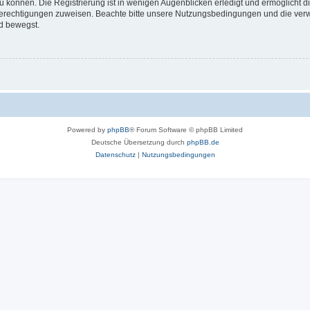
 können. Die Registrierung ist in wenigen Augenblicken erledigt und ermöglicht di
 Berechtigungen zuweisen. Beachte bitte unsere Nutzungsbedingungen und die verwa
d bewegst.
Powered by
phpBB
® Forum Software © phpBB Limited
Deutsche Übersetzung durch
phpBB.de
Datenschutz
|
Nutzungsbedingungen