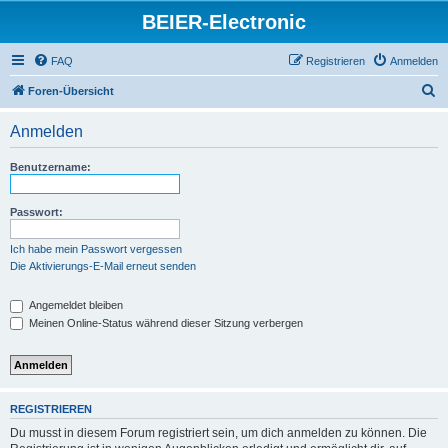
BEIER-Electronic
FAQ
Registrieren
Anmelden
S
Foren-Übersicht
u
Anmelden
c
h
Benutzername:
e
Passwort:
Ich habe mein Passwort vergessen
Die Aktivierungs-E-Mail erneut senden
Angemeldet bleiben
Meinen Online-Status während dieser Sitzung verbergen
REGISTRIEREN
Du musst in diesem Forum registriert sein, um dich anmelden zu können. Die