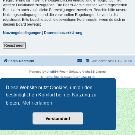
Registrierung ist in wenigen Augenblicken erledigt und ermöglicht dir, auf
weitere Funktionen zuzugreifen. Die Board-Administration kann registrierten
Benutzern auch zusätzliche Berechtigungen zuweisen. Beachte bitte unsere
Nutzungsbedingungen und die verwandten Regelungen, bevor du dich
registrierst. Bitte beachte auch die jeweiligen Forenregeln, wenn du dich in
diesem Board bewegst.
Nutzungsbedingungen
|
Datenschutzerklärung
Registrieren
Foren-Übersicht
Alle Zeiten sind
UTC+02:00
Powered by
phpBB
® Forum Software © phpBB Limited
Deutsche Übersetzung durch
phpBB.de
Datenschutz
|
Nutzungsbedingungen
Diese Website nutzt Cookies, um dir den
bestmöglichen Komfort bei der Nutzung zu
bieten.
Mehr erfahren
Verstanden!