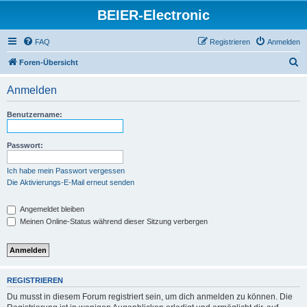
BEIER-Electronic
FAQ
Registrieren
Anmelden
S
Foren-Übersicht
u
Anmelden
c
h
Benutzername:
e
Passwort:
Ich habe mein Passwort vergessen
Die Aktivierungs-E-Mail erneut senden
Angemeldet bleiben
Meinen Online-Status während dieser Sitzung verbergen
REGISTRIEREN
Du musst in diesem Forum registriert sein, um dich anmelden zu können. Die