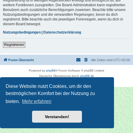
Registrierung ist in wenigen Augenblicken erledigt und ermöglicht dir, auf
weitere Funktionen zuzugreifen. Die Board-Administration kann registrierten
Benutzern auch zusätzliche Berechtigungen zuweisen. Beachte bitte unsere
Nutzungsbedingungen und die verwandten Regelungen, bevor du dich
registrierst. Bitte beachte auch die jeweiligen Forenregeln, wenn du dich in
diesem Board bewegst.
Nutzungsbedingungen
|
Datenschutzerklärung
Registrieren
Foren-Übersicht
Alle Zeiten sind
UTC+02:00
Powered by
phpBB
® Forum Software © phpBB Limited
Deutsche Übersetzung durch
phpBB.de
Datenschutz
|
Nutzungsbedingungen
Diese Website nutzt Cookies, um dir den
bestmöglichen Komfort bei der Nutzung zu
bieten.
Mehr erfahren
Verstanden!