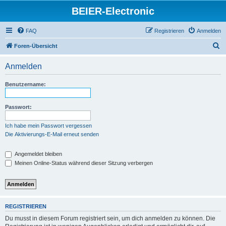
BEIER-Electronic
FAQ
Registrieren
Anmelden
S
Foren-Übersicht
u
Anmelden
c
h
Benutzername:
e
Passwort:
Ich habe mein Passwort vergessen
Die Aktivierungs-E-Mail erneut senden
Angemeldet bleiben
Meinen Online-Status während dieser Sitzung verbergen
REGISTRIEREN
Du musst in diesem Forum registriert sein, um dich anmelden zu können. Die