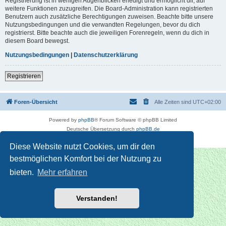
Registrierung ist in wenigen Augenblicken erledigt und ermöglicht dir, auf
weitere Funktionen zuzugreifen. Die Board-Administration kann registrierten
Benutzern auch zusätzliche Berechtigungen zuweisen. Beachte bitte unsere
Nutzungsbedingungen und die verwandten Regelungen, bevor du dich
registrierst. Bitte beachte auch die jeweiligen Forenregeln, wenn du dich in
diesem Board bewegst.
Nutzungsbedingungen
|
Datenschutzerklärung
Registrieren
Foren-Übersicht
Alle Zeiten sind
UTC+02:00
Powered by
phpBB
® Forum Software © phpBB Limited
Deutsche Übersetzung durch
phpBB.de
Datenschutz
|
Nutzungsbedingungen
Diese Website nutzt Cookies, um dir den
bestmöglichen Komfort bei der Nutzung zu
bieten.
Mehr erfahren
Verstanden!