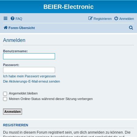
BEIER-Electronic
FAQ
Registrieren
Anmelden
S
Foren-Übersicht
u
Anmelden
c
h
Benutzername:
e
Passwort:
Ich habe mein Passwort vergessen
Die Aktivierungs-E-Mail erneut senden
Angemeldet bleiben
Meinen Online-Status während dieser Sitzung verbergen
REGISTRIEREN
Du musst in diesem Forum registriert sein, um dich anmelden zu können. Die