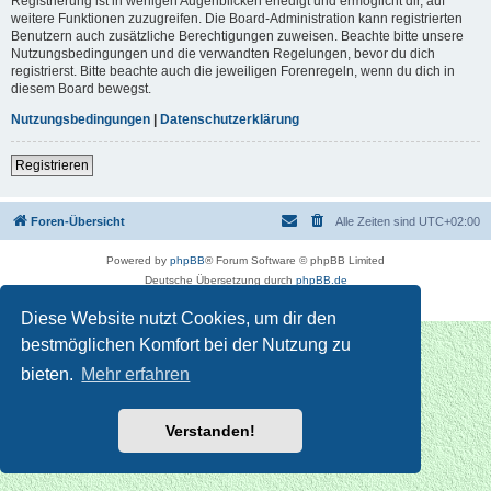
Registrierung ist in wenigen Augenblicken erledigt und ermöglicht dir, auf
weitere Funktionen zuzugreifen. Die Board-Administration kann registrierten
Benutzern auch zusätzliche Berechtigungen zuweisen. Beachte bitte unsere
Nutzungsbedingungen und die verwandten Regelungen, bevor du dich
registrierst. Bitte beachte auch die jeweiligen Forenregeln, wenn du dich in
diesem Board bewegst.
Nutzungsbedingungen
|
Datenschutzerklärung
Registrieren
Foren-Übersicht
Alle Zeiten sind
UTC+02:00
Powered by
phpBB
® Forum Software © phpBB Limited
Deutsche Übersetzung durch
phpBB.de
Datenschutz
|
Nutzungsbedingungen
Diese Website nutzt Cookies, um dir den
bestmöglichen Komfort bei der Nutzung zu
bieten.
Mehr erfahren
Verstanden!