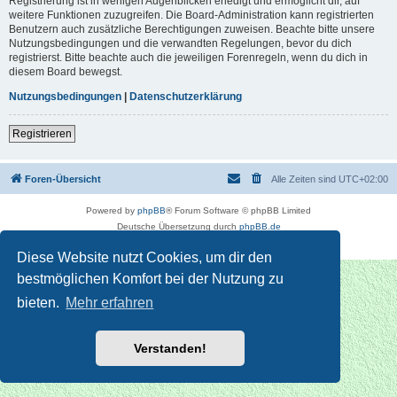
Registrierung ist in wenigen Augenblicken erledigt und ermöglicht dir, auf
weitere Funktionen zuzugreifen. Die Board-Administration kann registrierten
Benutzern auch zusätzliche Berechtigungen zuweisen. Beachte bitte unsere
Nutzungsbedingungen und die verwandten Regelungen, bevor du dich
registrierst. Bitte beachte auch die jeweiligen Forenregeln, wenn du dich in
diesem Board bewegst.
Nutzungsbedingungen
|
Datenschutzerklärung
Registrieren
Foren-Übersicht
Alle Zeiten sind
UTC+02:00
Powered by
phpBB
® Forum Software © phpBB Limited
Deutsche Übersetzung durch
phpBB.de
Datenschutz
|
Nutzungsbedingungen
Diese Website nutzt Cookies, um dir den
bestmöglichen Komfort bei der Nutzung zu
bieten.
Mehr erfahren
Verstanden!