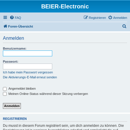
BEIER-Electronic
FAQ
Registrieren
Anmelden
S
Foren-Übersicht
u
Anmelden
c
h
Benutzername:
e
Passwort:
Ich habe mein Passwort vergessen
Die Aktivierungs-E-Mail erneut senden
Angemeldet bleiben
Meinen Online-Status während dieser Sitzung verbergen
REGISTRIEREN
Du musst in diesem Forum registriert sein, um dich anmelden zu können. Die