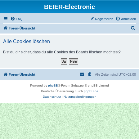
BEIER-Electronic
FAQ
Registrieren
Anmelden
S
Foren-Übersicht
u
Alle Cookies löschen
c
h
Bist du dir sicher, dass du alle Cookies des Boards löschen möchtest?
e
Foren-Übersicht
Alle Zeiten sind
UTC+02:00
Powered by
phpBB
® Forum Software © phpBB Limited
Deutsche Übersetzung durch
phpBB.de
Datenschutz
|
Nutzungsbedingungen