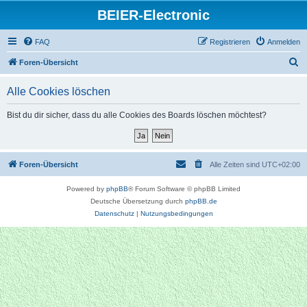
BEIER-Electronic
FAQ
Registrieren
Anmelden
S
Foren-Übersicht
u
Alle Cookies löschen
c
h
Bist du dir sicher, dass du alle Cookies des Boards löschen möchtest?
e
Foren-Übersicht
Alle Zeiten sind
UTC+02:00
Powered by
phpBB
® Forum Software © phpBB Limited
Deutsche Übersetzung durch
phpBB.de
Datenschutz
|
Nutzungsbedingungen