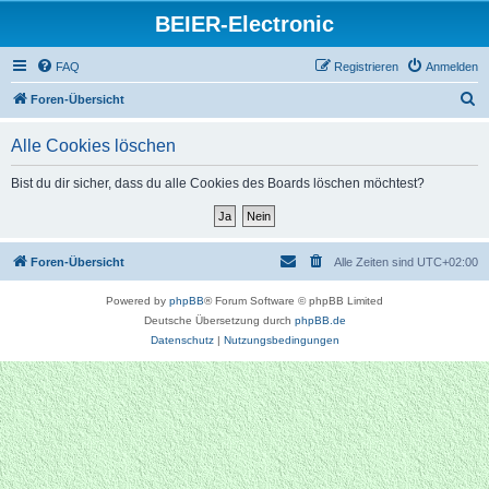
BEIER-Electronic
FAQ
Registrieren
Anmelden
S
Foren-Übersicht
u
Alle Cookies löschen
c
h
Bist du dir sicher, dass du alle Cookies des Boards löschen möchtest?
e
Foren-Übersicht
Alle Zeiten sind
UTC+02:00
Powered by
phpBB
® Forum Software © phpBB Limited
Deutsche Übersetzung durch
phpBB.de
Datenschutz
|
Nutzungsbedingungen