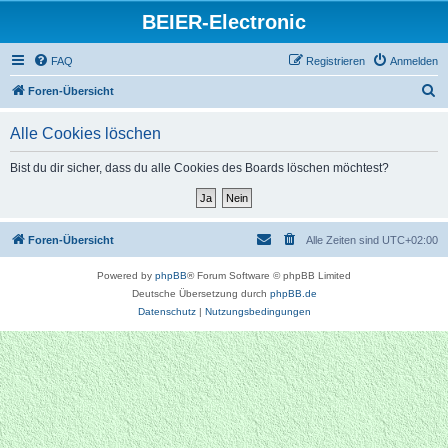
BEIER-Electronic
FAQ
Registrieren
Anmelden
S
Foren-Übersicht
u
Alle Cookies löschen
c
h
Bist du dir sicher, dass du alle Cookies des Boards löschen möchtest?
e
Foren-Übersicht
Alle Zeiten sind
UTC+02:00
Powered by
phpBB
® Forum Software © phpBB Limited
Deutsche Übersetzung durch
phpBB.de
Datenschutz
|
Nutzungsbedingungen