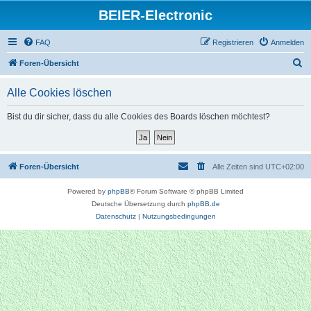
BEIER-Electronic
FAQ
Registrieren
Anmelden
S
Foren-Übersicht
u
Alle Cookies löschen
c
h
Bist du dir sicher, dass du alle Cookies des Boards löschen möchtest?
e
Foren-Übersicht
Alle Zeiten sind
UTC+02:00
Powered by
phpBB
® Forum Software © phpBB Limited
Deutsche Übersetzung durch
phpBB.de
Datenschutz
|
Nutzungsbedingungen