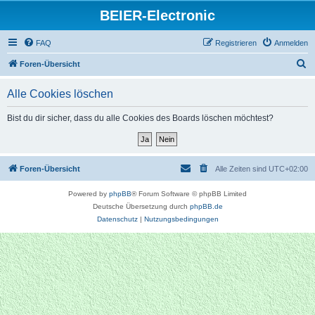
BEIER-Electronic
FAQ
Registrieren
Anmelden
S
Foren-Übersicht
u
Alle Cookies löschen
c
h
Bist du dir sicher, dass du alle Cookies des Boards löschen möchtest?
e
Foren-Übersicht
Alle Zeiten sind
UTC+02:00
Powered by
phpBB
® Forum Software © phpBB Limited
Deutsche Übersetzung durch
phpBB.de
Datenschutz
|
Nutzungsbedingungen