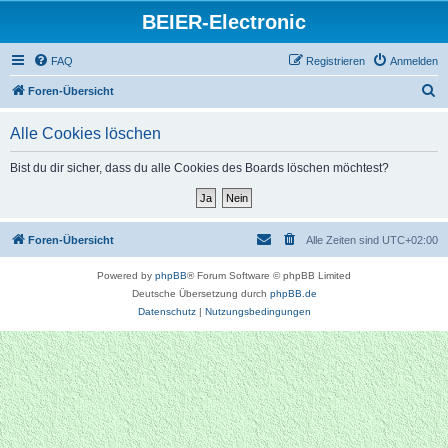
BEIER-Electronic
FAQ
Registrieren
Anmelden
S
Foren-Übersicht
u
Alle Cookies löschen
c
h
Bist du dir sicher, dass du alle Cookies des Boards löschen möchtest?
e
Foren-Übersicht
Alle Zeiten sind
UTC+02:00
Powered by
phpBB
® Forum Software © phpBB Limited
Deutsche Übersetzung durch
phpBB.de
Datenschutz
|
Nutzungsbedingungen