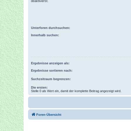
deaktivierst.
Unterforen durchsuchen:
Innerhalb suchen:
Ergebnisse anzeigen als:
Ergebnisse sortieren nach:
Suchzeitraum begrenzen:
Die ersten:
Stelle 0 als Wert ein, damit der komplette Beitrag angezeigt wird.
Foren-Übersicht