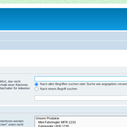
Wort, das nicht
Nach allen Begriffen suchen oder Suche wie angegeben verwe
rhalb einer Klammer,
tzhalter für teilweise
Nach einem Begriff suchen
Unterforen werden
chen“ unten nicht