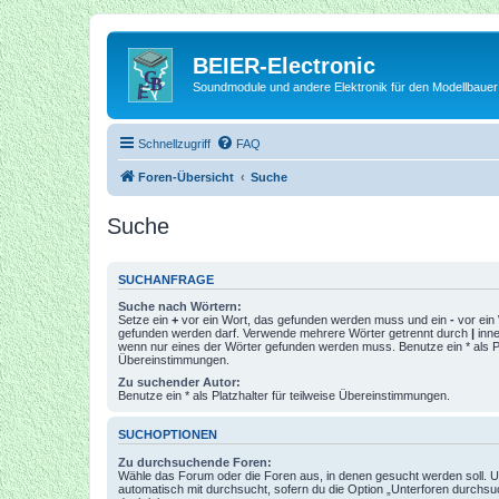
BEIER-Electronic
Soundmodule und andere Elektronik für den Modellbauer
Schnellzugriff
FAQ
Foren-Übersicht
Suche
Suche
SUCHANFRAGE
Suche nach Wörtern:
Setze ein
+
vor ein Wort, das gefunden werden muss und ein
-
vor ein 
gefunden werden darf. Verwende mehrere Wörter getrennt durch
|
inne
wenn nur eines der Wörter gefunden werden muss. Benutze ein * als Pla
Übereinstimmungen.
Zu suchender Autor:
Benutze ein * als Platzhalter für teilweise Übereinstimmungen.
SUCHOPTIONEN
Zu durchsuchende Foren:
Wähle das Forum oder die Foren aus, in denen gesucht werden soll. 
automatisch mit durchsucht, sofern du die Option „Unterforen durchsu