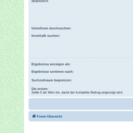
deaktivierst.
Unterforen durchsuchen:
Innerhalb suchen:
Ergebnisse anzeigen als:
Ergebnisse sortieren nach:
Suchzeitraum begrenzen:
Die ersten:
Stelle 0 als Wert ein, damit der komplette Beitrag angezeigt wird.
Foren-Übersicht