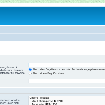
Wort, das nicht
Nach allen Begriffen suchen oder Suche wie angegeben verwe
rhalb einer Klammer,
tzhalter für teilweise
Nach einem Begriff suchen
Unterforen werden
chen“ unten nicht