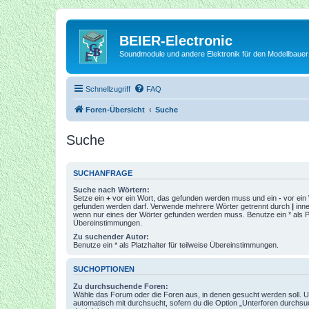
BEIER-Electronic
Soundmodule und andere Elektronik für den Modellbauer
Schnellzugriff
FAQ
Foren-Übersicht
Suche
Suche
SUCHANFRAGE
Suche nach Wörtern:
Setze ein
+
vor ein Wort, das gefunden werden muss und ein
-
vor ein 
gefunden werden darf. Verwende mehrere Wörter getrennt durch
|
inne
wenn nur eines der Wörter gefunden werden muss. Benutze ein * als Pla
Übereinstimmungen.
Zu suchender Autor:
Benutze ein * als Platzhalter für teilweise Übereinstimmungen.
SUCHOPTIONEN
Zu durchsuchende Foren:
Wähle das Forum oder die Foren aus, in denen gesucht werden soll. 
automatisch mit durchsucht, sofern du die Option „Unterforen durchsu