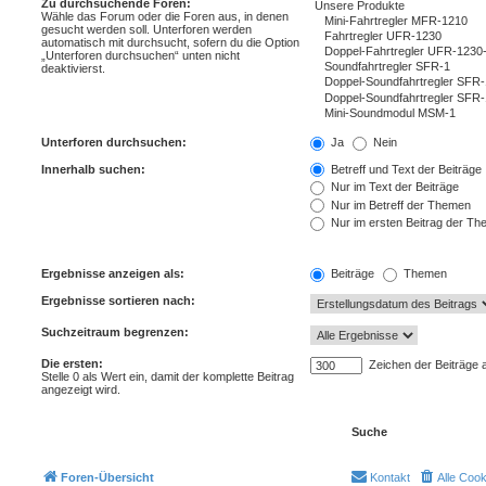
Zu durchsuchende Foren:
Wähle das Forum oder die Foren aus, in denen
gesucht werden soll. Unterforen werden
automatisch mit durchsucht, sofern du die Option
„Unterforen durchsuchen“ unten nicht
deaktivierst.
Unterforen durchsuchen:
Ja
Nein
Innerhalb suchen:
Betreff und Text der Beiträge
Nur im Text der Beiträge
Nur im Betreff der Themen
Nur im ersten Beitrag der T
Ergebnisse anzeigen als:
Beiträge
Themen
Ergebnisse sortieren nach:
Suchzeitraum begrenzen:
Die ersten:
Zeichen der Beiträge 
Stelle 0 als Wert ein, damit der komplette Beitrag
angezeigt wird.
Foren-Übersicht
Kontakt
Alle Coo