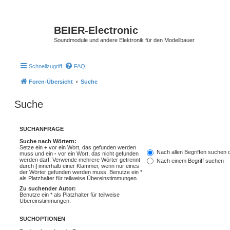
BEIER-Electronic
Soundmodule und andere Elektronik für den Modellbauer
Schnellzugriff
FAQ
Foren-Übersicht
Suche
Suche
SUCHANFRAGE
Suche nach Wörtern:
Setze ein
+
vor ein Wort, das gefunden werden
Nach allen Begriffen suchen
muss und ein
-
vor ein Wort, das nicht gefunden
werden darf. Verwende mehrere Wörter getrennt
Nach einem Begriff suchen
durch
|
innerhalb einer Klammer, wenn nur eines
der Wörter gefunden werden muss. Benutze ein *
als Platzhalter für teilweise Übereinstimmungen.
Zu suchender Autor:
Benutze ein * als Platzhalter für teilweise
Übereinstimmungen.
SUCHOPTIONEN