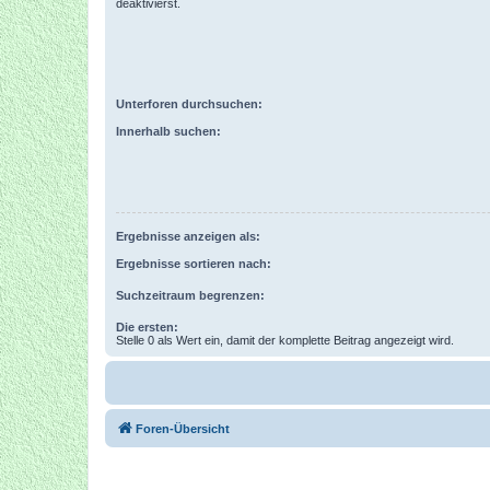
deaktivierst.
Unterforen durchsuchen:
Innerhalb suchen:
Ergebnisse anzeigen als:
Ergebnisse sortieren nach:
Suchzeitraum begrenzen:
Die ersten:
Stelle 0 als Wert ein, damit der komplette Beitrag angezeigt wird.
Foren-Übersicht