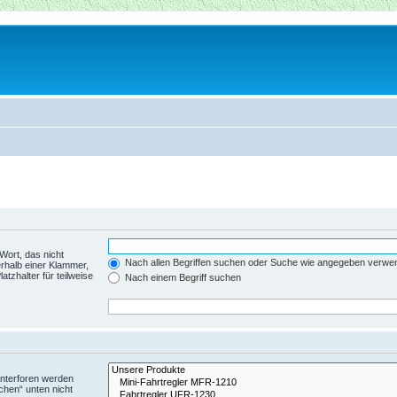
Wort, das nicht
Nach allen Begriffen suchen oder Suche wie angegeben verwe
rhalb einer Klammer,
tzhalter für teilweise
Nach einem Begriff suchen
Unterforen werden
chen“ unten nicht