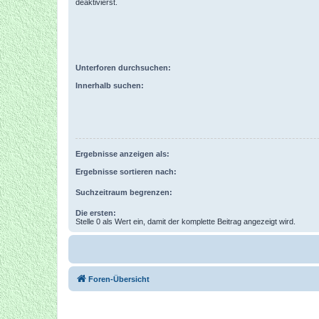
deaktivierst.
Unterforen durchsuchen:
Innerhalb suchen:
Ergebnisse anzeigen als:
Ergebnisse sortieren nach:
Suchzeitraum begrenzen:
Die ersten:
Stelle 0 als Wert ein, damit der komplette Beitrag angezeigt wird.
Foren-Übersicht