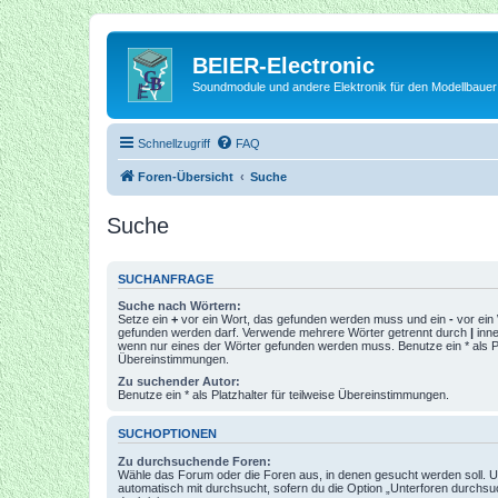
BEIER-Electronic
Soundmodule und andere Elektronik für den Modellbauer
Schnellzugriff
FAQ
Foren-Übersicht
Suche
Suche
SUCHANFRAGE
Suche nach Wörtern:
Setze ein
+
vor ein Wort, das gefunden werden muss und ein
-
vor ein 
gefunden werden darf. Verwende mehrere Wörter getrennt durch
|
inne
wenn nur eines der Wörter gefunden werden muss. Benutze ein * als Pla
Übereinstimmungen.
Zu suchender Autor:
Benutze ein * als Platzhalter für teilweise Übereinstimmungen.
SUCHOPTIONEN
Zu durchsuchende Foren:
Wähle das Forum oder die Foren aus, in denen gesucht werden soll. 
automatisch mit durchsucht, sofern du die Option „Unterforen durchsu