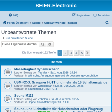
BEIER-Electronic
FAQ
Registrieren
Anmelden
S
Foren-Übersicht
Suche
Unbeantwortete Themen
u
Unbeantwortete Themen
c
Zur erweiterten Suche
h
Suche
Erweiterte Suche
e
1
2
3
4
5
Nächste
Die Suche ergab 122 Treffer
Themen
Masseträgheit dynamischer?
Letzter Beitrag von
TecMar
«
Sa 1. Aug 2026, 14:14
Verfasst in
Wünsche, Anregungungen und Verbesserungsvorschläge
USM-RC-3, Graupner HoTT und mehr als 16 Schaltausgänge
Letzter Beitrag von
wimalopaan
«
Do 25. Jun 2026, 09:26
Verfasst in
Soundmodul USM-RC-3
Sound M113
Letzter Beitrag von
Zebolon
«
Sa 20. Jun 2026, 10:25
Verfasst in
Doppel-Soundfahrtregler SFR-1-D
Sound- und Lichteffekte für Hubschrauber oder Flugzeug