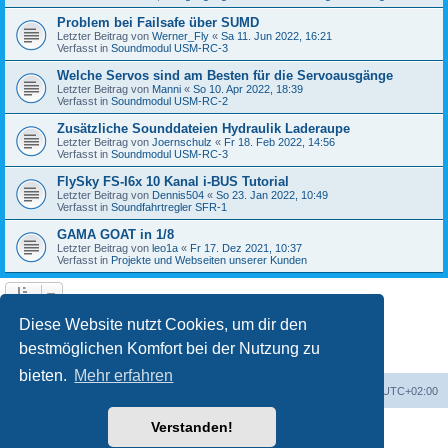
Problem bei Failsafe über SUMD
Letzter Beitrag von
Werner_Fly
«
Sa 11. Jun 2022, 16:21
Verfasst in
Soundmodul USM-RC-3
Welche Servos sind am Besten für die Servoausgänge
Letzter Beitrag von
Manni
«
So 10. Apr 2022, 18:39
Verfasst in
Soundmodul USM-RC-2
Zusätzliche Sounddateien Hydraulik Laderaupe
Letzter Beitrag von
Joernschulz
«
Fr 18. Feb 2022, 14:56
Verfasst in
Soundmodul USM-RC-3
FlySky FS-I6x 10 Kanal i-BUS Tutorial
Letzter Beitrag von
Dennis504
«
So 23. Jan 2022, 10:49
Verfasst in
Soundfahrtregler SFR-1
GAMA GOAT in 1/8
Letzter Beitrag von
leo1a
«
Fr 17. Dez 2021, 10:37
Verfasst in
Projekte und Webseiten unserer Kunden
1
2
3
4
5
Nächste
Die Suche ergab 122 Treffer
Diese Website nutzt Cookies, um dir den
bestmöglichen Komfort bei der Nutzung zu
bieten.
Mehr erfahren
Foren-Übersicht
Alle Zeiten sind
UTC+02:00
Verstanden!
Powered by
phpBB
® Forum Software © phpBB Limited
Deutsche Übersetzung durch
phpBB.de