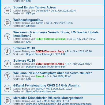
Verfasst in
FAQ
Sound für den Tamiya Actros
Letzter Beitrag von
Dennis504
«
Do 5. Jan 2023, 22:44
Verfasst in
OffTopic
Weihnachtsgoodie...
Letzter Beitrag von
jhamm
«
Sa 26. Nov 2022, 12:56
Verfasst in
OffTopic
Wie kann ich ein neues Sound-, Drive-, LM-Teacher Update
installieren?
Letzter Beitrag von
BEIER-Electronic Evelyn
«
Do 10. Nov 2022, 10:57
Verfasst in
FAQ
Software V1.10
Letzter Beitrag von
BEIER-Electronic Andy
«
Fr 4. Nov 2022, 08:26
Verfasst in
Doppel-Soundfahrtregler SFR-1-HL
Software V1.10
Letzter Beitrag von
BEIER-Electronic Andy
«
Fr 4. Nov 2022, 08:24
Verfasst in
Doppel-Soundfahrtregler SFR-1-D
Wie kann ich eine Sattelplatte über ein Servo steuern?
Letzter Beitrag von
Rascal
«
Fr 7. Okt 2022, 12:46
Verfasst in
FAQ
6-Kanal Fernsteuerung CR6S 2.4 GHz Absima
Letzter Beitrag von
Wali40
«
Mi 31. Aug 2022, 10:22
Verfasst in
Nautic-/Multiswitchmodule
Mercedes Düsseldorfer 408 serie Motorgeräusch
Letzter Beitrag von
Fred
«
Mo 8. Aug 2022, 17:14
Verfasst in
Wünsche, Anregungungen und Verbesserungsvorschläge