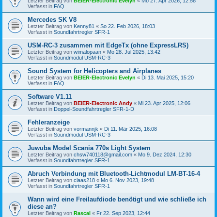
Letzter Beitrag von
BEIER-Electronic Evelyn
«
Mo 27. Apr 2026, 12:58
Verfasst in
FAQ
Mercedes SK V8
Letzter Beitrag von
Kenny81
«
So 22. Feb 2026, 18:03
Verfasst in
Soundfahrtregler SFR-1
USM-RC-3 zusammen mit EdgeTx (ohne ExpressLRS)
Letzter Beitrag von
wimalopaan
«
Mo 28. Jul 2025, 13:42
Verfasst in
Soundmodul USM-RC-3
Sound System for Helicopters and Airplanes
Letzter Beitrag von
BEIER-Electronic Evelyn
«
Di 13. Mai 2025, 15:20
Verfasst in
FAQ
Software V1.11
Letzter Beitrag von
BEIER-Electronic Andy
«
Mi 23. Apr 2025, 12:06
Verfasst in
Doppel-Soundfahrtregler SFR-1-D
Fehleranzeige
Letzter Beitrag von
vormannjk
«
Di 11. Mär 2025, 16:08
Verfasst in
Soundmodul USM-RC-3
Juwuba Model Scania 770s Light System
Letzter Beitrag von
chsw740118@gmail.com
«
Mo 9. Dez 2024, 12:30
Verfasst in
Soundfahrtregler SFR-1
Abruch Verbindung mit Bluetooth-Lichtmodul LM-BT-16-4
Letzter Beitrag von
claas218
«
Mo 6. Nov 2023, 19:48
Verfasst in
Soundfahrtregler SFR-1
Wann wird eine Freilaufdiode benötigt und wie schließe ich
diese an?
Letzter Beitrag von
Rascal
«
Fr 22. Sep 2023, 12:44