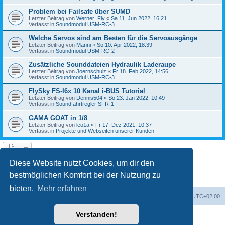
Problem bei Failsafe über SUMD
Letzter Beitrag von
Werner_Fly
«
Sa 11. Jun 2022, 16:21
Verfasst in
Soundmodul USM-RC-3
Welche Servos sind am Besten für die Servoausgänge
Letzter Beitrag von
Manni
«
So 10. Apr 2022, 18:39
Verfasst in
Soundmodul USM-RC-2
Zusätzliche Sounddateien Hydraulik Laderaupe
Letzter Beitrag von
Joernschulz
«
Fr 18. Feb 2022, 14:56
Verfasst in
Soundmodul USM-RC-3
FlySky FS-I6x 10 Kanal i-BUS Tutorial
Letzter Beitrag von
Dennis504
«
So 23. Jan 2022, 10:49
Verfasst in
Soundfahrtregler SFR-1
GAMA GOAT in 1/8
Letzter Beitrag von
leo1a
«
Fr 17. Dez 2021, 10:37
Verfasst in
Projekte und Webseiten unserer Kunden
1
2
3
4
5
Nächste
Die Suche ergab 122 Treffer
Diese Website nutzt Cookies, um dir den
bestmöglichen Komfort bei der Nutzung zu
bieten.
Mehr erfahren
Foren-Übersicht
Alle Zeiten sind
UTC+02:00
Verstanden!
Powered by
phpBB
® Forum Software © phpBB Limited
Deutsche Übersetzung durch
phpBB.de