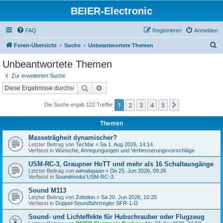
BEIER-Electronic
FAQ
Registrieren
Anmelden
S
Foren-Übersicht
Suche
Unbeantwortete Themen
u
Unbeantwortete Themen
c
Zur erweiterten Suche
h
Suche
Erweiterte Suche
e
1
2
3
4
5
Nächste
Die Suche ergab 122 Treffer
Themen
Masseträgheit dynamischer?
Letzter Beitrag von
TecMar
«
Sa 1. Aug 2026, 14:14
Verfasst in
Wünsche, Anregungungen und Verbesserungsvorschläge
USM-RC-3, Graupner HoTT und mehr als 16 Schaltausgänge
Letzter Beitrag von
wimalopaan
«
Do 25. Jun 2026, 09:26
Verfasst in
Soundmodul USM-RC-3
Sound M113
Letzter Beitrag von
Zebolon
«
Sa 20. Jun 2026, 10:25
Verfasst in
Doppel-Soundfahrtregler SFR-1-D
Sound- und Lichteffekte für Hubschrauber oder Flugzeug