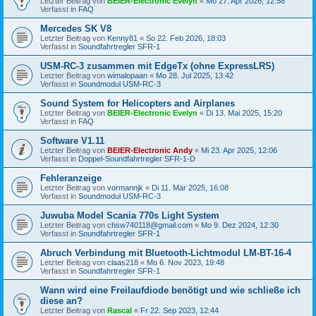
Letzter Beitrag von
BEIER-Electronic Evelyn
«
Mo 27. Apr 2026, 12:58
Verfasst in
FAQ
Mercedes SK V8
Letzter Beitrag von
Kenny81
«
So 22. Feb 2026, 18:03
Verfasst in
Soundfahrtregler SFR-1
USM-RC-3 zusammen mit EdgeTx (ohne ExpressLRS)
Letzter Beitrag von
wimalopaan
«
Mo 28. Jul 2025, 13:42
Verfasst in
Soundmodul USM-RC-3
Sound System for Helicopters and Airplanes
Letzter Beitrag von
BEIER-Electronic Evelyn
«
Di 13. Mai 2025, 15:20
Verfasst in
FAQ
Software V1.11
Letzter Beitrag von
BEIER-Electronic Andy
«
Mi 23. Apr 2025, 12:06
Verfasst in
Doppel-Soundfahrtregler SFR-1-D
Fehleranzeige
Letzter Beitrag von
vormannjk
«
Di 11. Mär 2025, 16:08
Verfasst in
Soundmodul USM-RC-3
Juwuba Model Scania 770s Light System
Letzter Beitrag von
chsw740118@gmail.com
«
Mo 9. Dez 2024, 12:30
Verfasst in
Soundfahrtregler SFR-1
Abruch Verbindung mit Bluetooth-Lichtmodul LM-BT-16-4
Letzter Beitrag von
claas218
«
Mo 6. Nov 2023, 19:48
Verfasst in
Soundfahrtregler SFR-1
Wann wird eine Freilaufdiode benötigt und wie schließe ich
diese an?
Letzter Beitrag von
Rascal
«
Fr 22. Sep 2023, 12:44