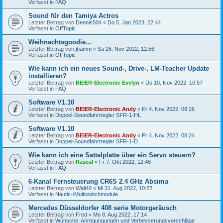
Verfasst in
FAQ
Sound für den Tamiya Actros
Letzter Beitrag von
Dennis504
«
Do 5. Jan 2023, 22:44
Verfasst in
OffTopic
Weihnachtsgoodie...
Letzter Beitrag von
jhamm
«
Sa 26. Nov 2022, 12:56
Verfasst in
OffTopic
Wie kann ich ein neues Sound-, Drive-, LM-Teacher Update
installieren?
Letzter Beitrag von
BEIER-Electronic Evelyn
«
Do 10. Nov 2022, 10:57
Verfasst in
FAQ
Software V1.10
Letzter Beitrag von
BEIER-Electronic Andy
«
Fr 4. Nov 2022, 08:26
Verfasst in
Doppel-Soundfahrtregler SFR-1-HL
Software V1.10
Letzter Beitrag von
BEIER-Electronic Andy
«
Fr 4. Nov 2022, 08:24
Verfasst in
Doppel-Soundfahrtregler SFR-1-D
Wie kann ich eine Sattelplatte über ein Servo steuern?
Letzter Beitrag von
Rascal
«
Fr 7. Okt 2022, 12:46
Verfasst in
FAQ
6-Kanal Fernsteuerung CR6S 2.4 GHz Absima
Letzter Beitrag von
Wali40
«
Mi 31. Aug 2022, 10:22
Verfasst in
Nautic-/Multiswitchmodule
Mercedes Düsseldorfer 408 serie Motorgeräusch
Letzter Beitrag von
Fred
«
Mo 8. Aug 2022, 17:14
Verfasst in
Wünsche, Anregungungen und Verbesserungsvorschläge