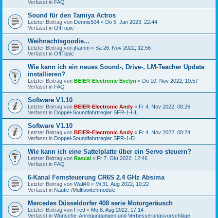
Verfasst in
FAQ
Sound für den Tamiya Actros
Letzter Beitrag von
Dennis504
«
Do 5. Jan 2023, 22:44
Verfasst in
OffTopic
Weihnachtsgoodie...
Letzter Beitrag von
jhamm
«
Sa 26. Nov 2022, 12:56
Verfasst in
OffTopic
Wie kann ich ein neues Sound-, Drive-, LM-Teacher Update
installieren?
Letzter Beitrag von
BEIER-Electronic Evelyn
«
Do 10. Nov 2022, 10:57
Verfasst in
FAQ
Software V1.10
Letzter Beitrag von
BEIER-Electronic Andy
«
Fr 4. Nov 2022, 08:26
Verfasst in
Doppel-Soundfahrtregler SFR-1-HL
Software V1.10
Letzter Beitrag von
BEIER-Electronic Andy
«
Fr 4. Nov 2022, 08:24
Verfasst in
Doppel-Soundfahrtregler SFR-1-D
Wie kann ich eine Sattelplatte über ein Servo steuern?
Letzter Beitrag von
Rascal
«
Fr 7. Okt 2022, 12:46
Verfasst in
FAQ
6-Kanal Fernsteuerung CR6S 2.4 GHz Absima
Letzter Beitrag von
Wali40
«
Mi 31. Aug 2022, 10:22
Verfasst in
Nautic-/Multiswitchmodule
Mercedes Düsseldorfer 408 serie Motorgeräusch
Letzter Beitrag von
Fred
«
Mo 8. Aug 2022, 17:14
Verfasst in
Wünsche, Anregungungen und Verbesserungsvorschläge