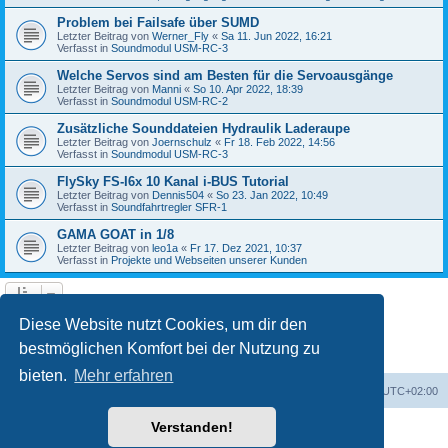
Problem bei Failsafe über SUMD
Letzter Beitrag von
Werner_Fly
«
Sa 11. Jun 2022, 16:21
Verfasst in
Soundmodul USM-RC-3
Welche Servos sind am Besten für die Servoausgänge
Letzter Beitrag von
Manni
«
So 10. Apr 2022, 18:39
Verfasst in
Soundmodul USM-RC-2
Zusätzliche Sounddateien Hydraulik Laderaupe
Letzter Beitrag von
Joernschulz
«
Fr 18. Feb 2022, 14:56
Verfasst in
Soundmodul USM-RC-3
FlySky FS-I6x 10 Kanal i-BUS Tutorial
Letzter Beitrag von
Dennis504
«
So 23. Jan 2022, 10:49
Verfasst in
Soundfahrtregler SFR-1
GAMA GOAT in 1/8
Letzter Beitrag von
leo1a
«
Fr 17. Dez 2021, 10:37
Verfasst in
Projekte und Webseiten unserer Kunden
1
2
3
4
5
Nächste
Die Suche ergab 122 Treffer
Diese Website nutzt Cookies, um dir den
bestmöglichen Komfort bei der Nutzung zu
bieten.
Mehr erfahren
Foren-Übersicht
Alle Zeiten sind
UTC+02:00
Verstanden!
Powered by
phpBB
® Forum Software © phpBB Limited
Deutsche Übersetzung durch
phpBB.de