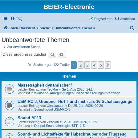
BEIER-Electronic
FAQ
Registrieren
Anmelden
S
Foren-Übersicht
Suche
Unbeantwortete Themen
u
Unbeantwortete Themen
c
Zur erweiterten Suche
h
Suche
Erweiterte Suche
e
1
2
3
4
5
Nächste
Die Suche ergab 122 Treffer
Themen
Masseträgheit dynamischer?
Letzter Beitrag von
TecMar
«
Sa 1. Aug 2026, 14:14
Verfasst in
Wünsche, Anregungungen und Verbesserungsvorschläge
USM-RC-3, Graupner HoTT und mehr als 16 Schaltausgänge
Letzter Beitrag von
wimalopaan
«
Do 25. Jun 2026, 09:26
Verfasst in
Soundmodul USM-RC-3
Sound M113
Letzter Beitrag von
Zebolon
«
Sa 20. Jun 2026, 10:25
Verfasst in
Doppel-Soundfahrtregler SFR-1-D
Sound- und Lichteffekte für Hubschrauber oder Flugzeug