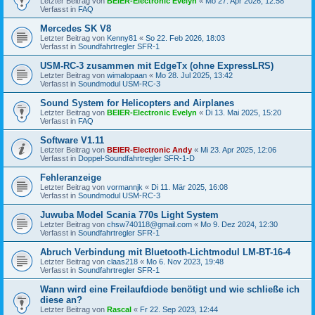
Letzter Beitrag von
BEIER-Electronic Evelyn
«
Mo 27. Apr 2026, 12:58
Verfasst in
FAQ
Mercedes SK V8
Letzter Beitrag von
Kenny81
«
So 22. Feb 2026, 18:03
Verfasst in
Soundfahrtregler SFR-1
USM-RC-3 zusammen mit EdgeTx (ohne ExpressLRS)
Letzter Beitrag von
wimalopaan
«
Mo 28. Jul 2025, 13:42
Verfasst in
Soundmodul USM-RC-3
Sound System for Helicopters and Airplanes
Letzter Beitrag von
BEIER-Electronic Evelyn
«
Di 13. Mai 2025, 15:20
Verfasst in
FAQ
Software V1.11
Letzter Beitrag von
BEIER-Electronic Andy
«
Mi 23. Apr 2025, 12:06
Verfasst in
Doppel-Soundfahrtregler SFR-1-D
Fehleranzeige
Letzter Beitrag von
vormannjk
«
Di 11. Mär 2025, 16:08
Verfasst in
Soundmodul USM-RC-3
Juwuba Model Scania 770s Light System
Letzter Beitrag von
chsw740118@gmail.com
«
Mo 9. Dez 2024, 12:30
Verfasst in
Soundfahrtregler SFR-1
Abruch Verbindung mit Bluetooth-Lichtmodul LM-BT-16-4
Letzter Beitrag von
claas218
«
Mo 6. Nov 2023, 19:48
Verfasst in
Soundfahrtregler SFR-1
Wann wird eine Freilaufdiode benötigt und wie schließe ich
diese an?
Letzter Beitrag von
Rascal
«
Fr 22. Sep 2023, 12:44