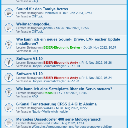
Verfasst in
FAQ
Sound für den Tamiya Actros
Letzter Beitrag von
Dennis504
«
Do 5. Jan 2023, 22:44
Verfasst in
OffTopic
Weihnachtsgoodie...
Letzter Beitrag von
jhamm
«
Sa 26. Nov 2022, 12:56
Verfasst in
OffTopic
Wie kann ich ein neues Sound-, Drive-, LM-Teacher Update
installieren?
Letzter Beitrag von
BEIER-Electronic Evelyn
«
Do 10. Nov 2022, 10:57
Verfasst in
FAQ
Software V1.10
Letzter Beitrag von
BEIER-Electronic Andy
«
Fr 4. Nov 2022, 08:26
Verfasst in
Doppel-Soundfahrtregler SFR-1-HL
Software V1.10
Letzter Beitrag von
BEIER-Electronic Andy
«
Fr 4. Nov 2022, 08:24
Verfasst in
Doppel-Soundfahrtregler SFR-1-D
Wie kann ich eine Sattelplatte über ein Servo steuern?
Letzter Beitrag von
Rascal
«
Fr 7. Okt 2022, 12:46
Verfasst in
FAQ
6-Kanal Fernsteuerung CR6S 2.4 GHz Absima
Letzter Beitrag von
Wali40
«
Mi 31. Aug 2022, 10:22
Verfasst in
Nautic-/Multiswitchmodule
Mercedes Düsseldorfer 408 serie Motorgeräusch
Letzter Beitrag von
Fred
«
Mo 8. Aug 2022, 17:14
Verfasst in
Wünsche, Anregungungen und Verbesserungsvorschläge