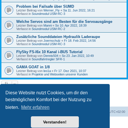
Problem bei Failsafe über SUMD
Letzter Beitrag von
Werner_Fly
«
Sa 11. Jun 2022, 16:21
Verfasst in
Soundmodul USM-RC-3
Welche Servos sind am Besten für die Servoausgänge
Letzter Beitrag von
Manni
«
So 10. Apr 2022, 18:39
Verfasst in
Soundmodul USM-RC-2
Zusätzliche Sounddateien Hydraulik Laderaupe
Letzter Beitrag von
Joernschulz
«
Fr 18. Feb 2022, 14:56
Verfasst in
Soundmodul USM-RC-3
FlySky FS-I6x 10 Kanal i-BUS Tutorial
Letzter Beitrag von
Dennis504
«
So 23. Jan 2022, 10:49
Verfasst in
Soundfahrtregler SFR-1
GAMA GOAT in 1/8
Letzter Beitrag von
leo1a
«
Fr 17. Dez 2021, 10:37
Verfasst in
Projekte und Webseiten unserer Kunden
1
2
3
4
5
Nächste
Die Suche ergab 122 Treffer
Diese Website nutzt Cookies, um dir den
bestmöglichen Komfort bei der Nutzung zu
bieten.
Mehr erfahren
Foren-Übersicht
Alle Zeiten sind
UTC+02:00
Verstanden!
Powered by
phpBB
® Forum Software © phpBB Limited
Deutsche Übersetzung durch
phpBB.de