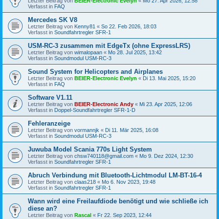
Letzter Beitrag von
BEIER-Electronic Evelyn
«
Mo 27. Apr 2026, 12:58
Verfasst in
FAQ
Mercedes SK V8
Letzter Beitrag von
Kenny81
«
So 22. Feb 2026, 18:03
Verfasst in
Soundfahrtregler SFR-1
USM-RC-3 zusammen mit EdgeTx (ohne ExpressLRS)
Letzter Beitrag von
wimalopaan
«
Mo 28. Jul 2025, 13:42
Verfasst in
Soundmodul USM-RC-3
Sound System for Helicopters and Airplanes
Letzter Beitrag von
BEIER-Electronic Evelyn
«
Di 13. Mai 2025, 15:20
Verfasst in
FAQ
Software V1.11
Letzter Beitrag von
BEIER-Electronic Andy
«
Mi 23. Apr 2025, 12:06
Verfasst in
Doppel-Soundfahrtregler SFR-1-D
Fehleranzeige
Letzter Beitrag von
vormannjk
«
Di 11. Mär 2025, 16:08
Verfasst in
Soundmodul USM-RC-3
Juwuba Model Scania 770s Light System
Letzter Beitrag von
chsw740118@gmail.com
«
Mo 9. Dez 2024, 12:30
Verfasst in
Soundfahrtregler SFR-1
Abruch Verbindung mit Bluetooth-Lichtmodul LM-BT-16-4
Letzter Beitrag von
claas218
«
Mo 6. Nov 2023, 19:48
Verfasst in
Soundfahrtregler SFR-1
Wann wird eine Freilaufdiode benötigt und wie schließe ich
diese an?
Letzter Beitrag von
Rascal
«
Fr 22. Sep 2023, 12:44