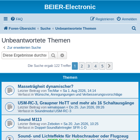
BEIER-Electronic
FAQ
Registrieren
Anmelden
S
Foren-Übersicht
Suche
Unbeantwortete Themen
u
Unbeantwortete Themen
c
Zur erweiterten Suche
h
Suche
Erweiterte Suche
e
1
2
3
4
5
Nächste
Die Suche ergab 122 Treffer
Themen
Masseträgheit dynamischer?
Letzter Beitrag von
TecMar
«
Sa 1. Aug 2026, 14:14
Verfasst in
Wünsche, Anregungungen und Verbesserungsvorschläge
USM-RC-3, Graupner HoTT und mehr als 16 Schaltausgänge
Letzter Beitrag von
wimalopaan
«
Do 25. Jun 2026, 09:26
Verfasst in
Soundmodul USM-RC-3
Sound M113
Letzter Beitrag von
Zebolon
«
Sa 20. Jun 2026, 10:25
Verfasst in
Doppel-Soundfahrtregler SFR-1-D
Sound- und Lichteffekte für Hubschrauber oder Flugzeug