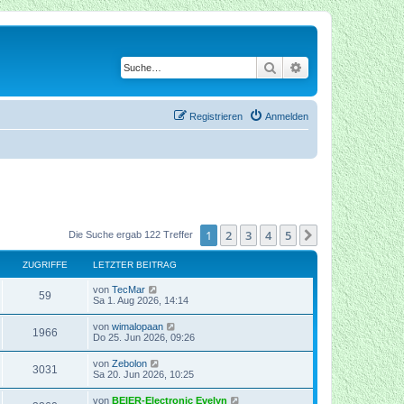
Suche
Erweiterte Suche
Registrieren
Anmelden
1
2
3
4
5
Nächste
Die Suche ergab 122 Treffer
ZUGRIFFE
LETZTER BEITRAG
von
TecMar
59
Sa 1. Aug 2026, 14:14
von
wimalopaan
1966
Do 25. Jun 2026, 09:26
von
Zebolon
3031
Sa 20. Jun 2026, 10:25
von
BEIER-Electronic Evelyn