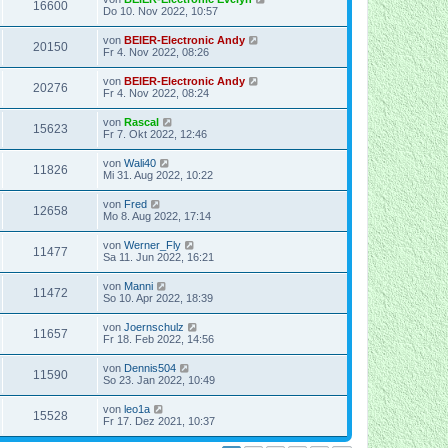
16600
Do 10. Nov 2022, 10:57
von
BEIER-Electronic Andy
20150
Fr 4. Nov 2022, 08:26
von
BEIER-Electronic Andy
20276
Fr 4. Nov 2022, 08:24
von
Rascal
15623
Fr 7. Okt 2022, 12:46
von
Wali40
11826
Mi 31. Aug 2022, 10:22
von
Fred
12658
Mo 8. Aug 2022, 17:14
von
Werner_Fly
11477
Sa 11. Jun 2022, 16:21
von
Manni
11472
So 10. Apr 2022, 18:39
von
Joernschulz
11657
Fr 18. Feb 2022, 14:56
von
Dennis504
11590
So 23. Jan 2022, 10:49
von
leo1a
15528
Fr 17. Dez 2021, 10:37