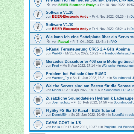
Wie kann ich ein neues Sound-, Drive-, LM-Teac
von
BEIER-Electronic Evelyn
»
Do 10. Nov 2022, 10:5
Software V1.10
von
BEIER-Electronic Andy
»
Fr 4. Nov 2022, 08:26
» in
Do
Software V1.10
von
BEIER-Electronic Andy
»
Fr 4. Nov 2022, 08:24
» in
Do
Wie kann ich eine Sattelplatte über ein Servo s
von
Rascal
»
Fr 7. Okt 2022, 12:46
» in
FAQ
6-Kanal Fernsteuerung CR6S 2.4 GHz Absima
von
Wali40
»
Mi 31. Aug 2022, 10:22
» in
Nautic-/Multiswitch
Mercedes Düsseldorfer 408 serie Motorgeräusc
von
Fred
»
Mo 8. Aug 2022, 17:14
» in
Wünsche, Anregungun
Problem bei Failsafe über SUMD
von
Werner_Fly
»
Sa 11. Jun 2022, 16:21
» in
Soundmodul 
Welche Servos sind am Besten für die Servoa
von
Manni
»
So 10. Apr 2022, 18:39
» in
Soundmodul USM-R
Zusätzliche Sounddateien Hydraulik Laderaupe
von
Joernschulz
»
Fr 18. Feb 2022, 14:56
» in
Soundmodul 
FlySky FS-I6x 10 Kanal i-BUS Tutorial
von
Dennis504
»
So 23. Jan 2022, 10:49
» in
Soundfahrtregl
GAMA GOAT in 1/8
von
leo1a
»
Fr 17. Dez 2021, 10:37
» in
Projekte und Websei