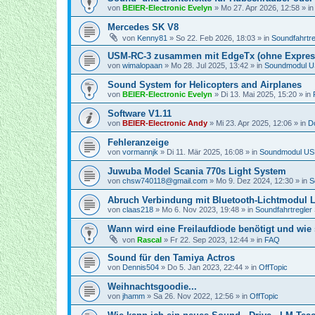
von
BEIER-Electronic Evelyn
»
Mo 27. Apr 2026, 12:58
» i
Mercedes SK V8
von
Kenny81
»
So 22. Feb 2026, 18:03
» in
Soundfahrtr
USM-RC-3 zusammen mit EdgeTx (ohne Expre
von
wimalopaan
»
Mo 28. Jul 2025, 13:42
» in
Soundmodul 
Sound System for Helicopters and Airplanes
von
BEIER-Electronic Evelyn
»
Di 13. Mai 2025, 15:20
» in
Software V1.11
von
BEIER-Electronic Andy
»
Mi 23. Apr 2025, 12:06
» in
D
Fehleranzeige
von
vormannjk
»
Di 11. Mär 2025, 16:08
» in
Soundmodul U
Juwuba Model Scania 770s Light System
von
chsw740118@gmail.com
»
Mo 9. Dez 2024, 12:30
» in
S
Abruch Verbindung mit Bluetooth-Lichtmodul 
von
claas218
»
Mo 6. Nov 2023, 19:48
» in
Soundfahrtregler
Wann wird eine Freilaufdiode benötigt und wie 
von
Rascal
»
Fr 22. Sep 2023, 12:44
» in
FAQ
Sound für den Tamiya Actros
von
Dennis504
»
Do 5. Jan 2023, 22:44
» in
OffTopic
Weihnachtsgoodie...
von
jhamm
»
Sa 26. Nov 2022, 12:56
» in
OffTopic