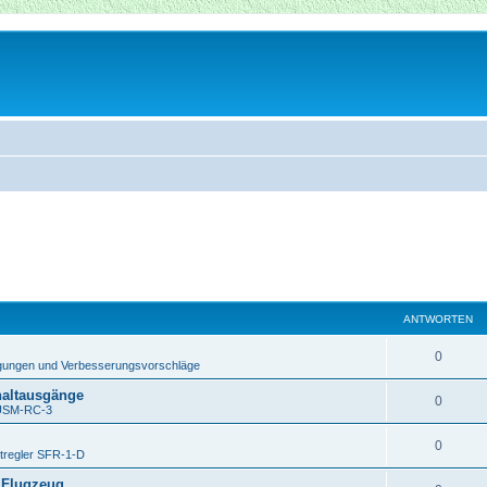
ANTWORTEN
0
ungen und Verbesserungsvorschläge
haltausgänge
0
USM-RC-3
0
tregler SFR-1-D
 Flugzeug