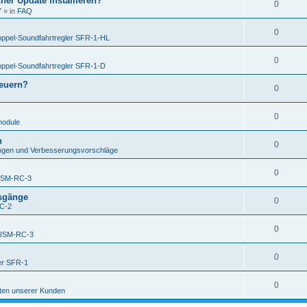
her Update installieren?
0
7
» in
FAQ
0
ppel-Soundfahrtregler SFR-1-HL
0
ppel-Soundfahrtregler SFR-1-D
teuern?
0
0
module
h
0
gen und Verbesserungsvorschläge
0
USM-RC-3
usgänge
0
C-2
0
USM-RC-3
0
er SFR-1
0
ten unserer Kunden