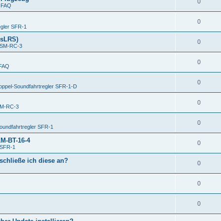
0
n
FAQ
0
egler SFR-1
ssLRS)
0
USM-RC-3
0
FAQ
0
oppel-Soundfahrtregler SFR-1-D
0
SM-RC-3
0
oundfahrtregler SFR-1
LM-BT-16-4
0
 SFR-1
schließe ich diese an?
0
0
0