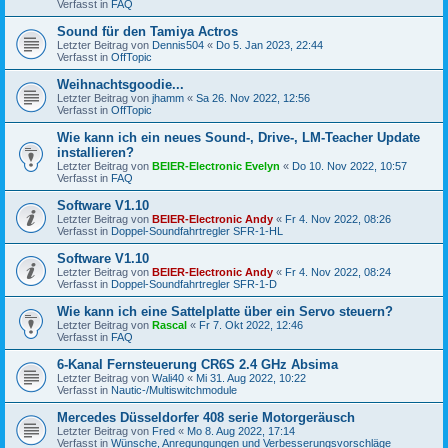
Verfasst in
FAQ
Sound für den Tamiya Actros
Letzter Beitrag von
Dennis504
«
Do 5. Jan 2023, 22:44
Verfasst in
OffTopic
Weihnachtsgoodie...
Letzter Beitrag von
jhamm
«
Sa 26. Nov 2022, 12:56
Verfasst in
OffTopic
Wie kann ich ein neues Sound-, Drive-, LM-Teacher Update
installieren?
Letzter Beitrag von
BEIER-Electronic Evelyn
«
Do 10. Nov 2022, 10:57
Verfasst in
FAQ
Software V1.10
Letzter Beitrag von
BEIER-Electronic Andy
«
Fr 4. Nov 2022, 08:26
Verfasst in
Doppel-Soundfahrtregler SFR-1-HL
Software V1.10
Letzter Beitrag von
BEIER-Electronic Andy
«
Fr 4. Nov 2022, 08:24
Verfasst in
Doppel-Soundfahrtregler SFR-1-D
Wie kann ich eine Sattelplatte über ein Servo steuern?
Letzter Beitrag von
Rascal
«
Fr 7. Okt 2022, 12:46
Verfasst in
FAQ
6-Kanal Fernsteuerung CR6S 2.4 GHz Absima
Letzter Beitrag von
Wali40
«
Mi 31. Aug 2022, 10:22
Verfasst in
Nautic-/Multiswitchmodule
Mercedes Düsseldorfer 408 serie Motorgeräusch
Letzter Beitrag von
Fred
«
Mo 8. Aug 2022, 17:14
Verfasst in
Wünsche, Anregungungen und Verbesserungsvorschläge