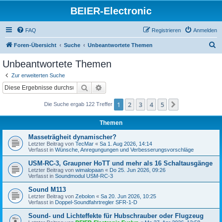
BEIER-Electronic
FAQ
Registrieren
Anmelden
S
Foren-Übersicht
Suche
Unbeantwortete Themen
u
Unbeantwortete Themen
c
Zur erweiterten Suche
h
Suche
Erweiterte Suche
e
1
2
3
4
5
Nächste
Die Suche ergab 122 Treffer
Themen
Masseträgheit dynamischer?
Letzter Beitrag von
TecMar
«
Sa 1. Aug 2026, 14:14
Verfasst in
Wünsche, Anregungungen und Verbesserungsvorschläge
USM-RC-3, Graupner HoTT und mehr als 16 Schaltausgänge
Letzter Beitrag von
wimalopaan
«
Do 25. Jun 2026, 09:26
Verfasst in
Soundmodul USM-RC-3
Sound M113
Letzter Beitrag von
Zebolon
«
Sa 20. Jun 2026, 10:25
Verfasst in
Doppel-Soundfahrtregler SFR-1-D
Sound- und Lichteffekte für Hubschrauber oder Flugzeug