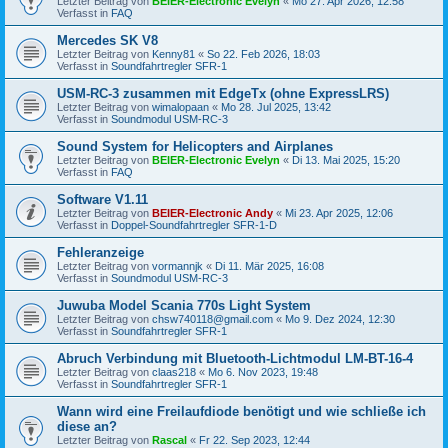
Letzter Beitrag von
BEIER-Electronic Evelyn
«
Mo 27. Apr 2026, 12:58
Verfasst in
FAQ
Mercedes SK V8
Letzter Beitrag von
Kenny81
«
So 22. Feb 2026, 18:03
Verfasst in
Soundfahrtregler SFR-1
USM-RC-3 zusammen mit EdgeTx (ohne ExpressLRS)
Letzter Beitrag von
wimalopaan
«
Mo 28. Jul 2025, 13:42
Verfasst in
Soundmodul USM-RC-3
Sound System for Helicopters and Airplanes
Letzter Beitrag von
BEIER-Electronic Evelyn
«
Di 13. Mai 2025, 15:20
Verfasst in
FAQ
Software V1.11
Letzter Beitrag von
BEIER-Electronic Andy
«
Mi 23. Apr 2025, 12:06
Verfasst in
Doppel-Soundfahrtregler SFR-1-D
Fehleranzeige
Letzter Beitrag von
vormannjk
«
Di 11. Mär 2025, 16:08
Verfasst in
Soundmodul USM-RC-3
Juwuba Model Scania 770s Light System
Letzter Beitrag von
chsw740118@gmail.com
«
Mo 9. Dez 2024, 12:30
Verfasst in
Soundfahrtregler SFR-1
Abruch Verbindung mit Bluetooth-Lichtmodul LM-BT-16-4
Letzter Beitrag von
claas218
«
Mo 6. Nov 2023, 19:48
Verfasst in
Soundfahrtregler SFR-1
Wann wird eine Freilaufdiode benötigt und wie schließe ich
diese an?
Letzter Beitrag von
Rascal
«
Fr 22. Sep 2023, 12:44