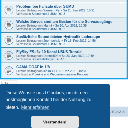
Problem bei Failsafe über SUMD
Letzter Beitrag von
Werner_Fly
«
Sa 11. Jun 2022, 16:21
Verfasst in
Soundmodul USM-RC-3
Welche Servos sind am Besten für die Servoausgänge
Letzter Beitrag von
Manni
«
So 10. Apr 2022, 18:39
Verfasst in
Soundmodul USM-RC-2
Zusätzliche Sounddateien Hydraulik Laderaupe
Letzter Beitrag von
Joernschulz
«
Fr 18. Feb 2022, 14:56
Verfasst in
Soundmodul USM-RC-3
FlySky FS-I6x 10 Kanal i-BUS Tutorial
Letzter Beitrag von
Dennis504
«
So 23. Jan 2022, 10:49
Verfasst in
Soundfahrtregler SFR-1
GAMA GOAT in 1/8
Letzter Beitrag von
leo1a
«
Fr 17. Dez 2021, 10:37
Verfasst in
Projekte und Webseiten unserer Kunden
1
2
3
4
5
Nächste
Die Suche ergab 122 Treffer
Diese Website nutzt Cookies, um dir den
bestmöglichen Komfort bei der Nutzung zu
bieten.
Mehr erfahren
Foren-Übersicht
Alle Zeiten sind
UTC+02:00
Verstanden!
Powered by
phpBB
® Forum Software © phpBB Limited
Deutsche Übersetzung durch
phpBB.de