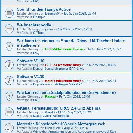
Verfasst in
FAQ
Sound für den Tamiya Actros
Letzter Beitrag von
Dennis504
«
Do 5. Jan 2023, 22:44
Verfasst in
OffTopic
Weihnachtsgoodie...
Letzter Beitrag von
jhamm
«
Sa 26. Nov 2022, 12:56
Verfasst in
OffTopic
Wie kann ich ein neues Sound-, Drive-, LM-Teacher Update
installieren?
Letzter Beitrag von
BEIER-Electronic Evelyn
«
Do 10. Nov 2022, 10:57
Verfasst in
FAQ
Software V1.10
Letzter Beitrag von
BEIER-Electronic Andy
«
Fr 4. Nov 2022, 08:26
Verfasst in
Doppel-Soundfahrtregler SFR-1-HL
Software V1.10
Letzter Beitrag von
BEIER-Electronic Andy
«
Fr 4. Nov 2022, 08:24
Verfasst in
Doppel-Soundfahrtregler SFR-1-D
Wie kann ich eine Sattelplatte über ein Servo steuern?
Letzter Beitrag von
Rascal
«
Fr 7. Okt 2022, 12:46
Verfasst in
FAQ
6-Kanal Fernsteuerung CR6S 2.4 GHz Absima
Letzter Beitrag von
Wali40
«
Mi 31. Aug 2022, 10:22
Verfasst in
Nautic-/Multiswitchmodule
Mercedes Düsseldorfer 408 serie Motorgeräusch
Letzter Beitrag von
Fred
«
Mo 8. Aug 2022, 17:14
Verfasst in
Wünsche, Anregungungen und Verbesserungsvorschläge