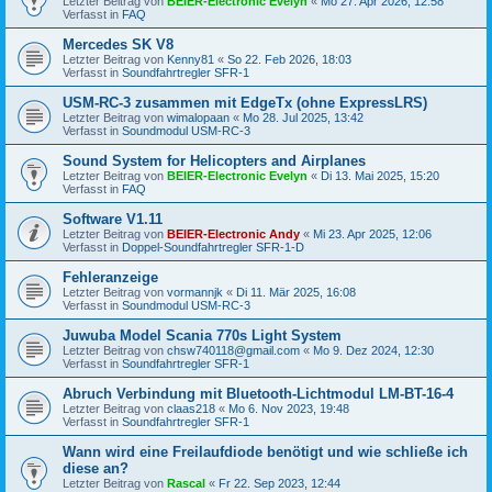
Letzter Beitrag von
BEIER-Electronic Evelyn
«
Mo 27. Apr 2026, 12:58
Verfasst in
FAQ
Mercedes SK V8
Letzter Beitrag von
Kenny81
«
So 22. Feb 2026, 18:03
Verfasst in
Soundfahrtregler SFR-1
USM-RC-3 zusammen mit EdgeTx (ohne ExpressLRS)
Letzter Beitrag von
wimalopaan
«
Mo 28. Jul 2025, 13:42
Verfasst in
Soundmodul USM-RC-3
Sound System for Helicopters and Airplanes
Letzter Beitrag von
BEIER-Electronic Evelyn
«
Di 13. Mai 2025, 15:20
Verfasst in
FAQ
Software V1.11
Letzter Beitrag von
BEIER-Electronic Andy
«
Mi 23. Apr 2025, 12:06
Verfasst in
Doppel-Soundfahrtregler SFR-1-D
Fehleranzeige
Letzter Beitrag von
vormannjk
«
Di 11. Mär 2025, 16:08
Verfasst in
Soundmodul USM-RC-3
Juwuba Model Scania 770s Light System
Letzter Beitrag von
chsw740118@gmail.com
«
Mo 9. Dez 2024, 12:30
Verfasst in
Soundfahrtregler SFR-1
Abruch Verbindung mit Bluetooth-Lichtmodul LM-BT-16-4
Letzter Beitrag von
claas218
«
Mo 6. Nov 2023, 19:48
Verfasst in
Soundfahrtregler SFR-1
Wann wird eine Freilaufdiode benötigt und wie schließe ich
diese an?
Letzter Beitrag von
Rascal
«
Fr 22. Sep 2023, 12:44