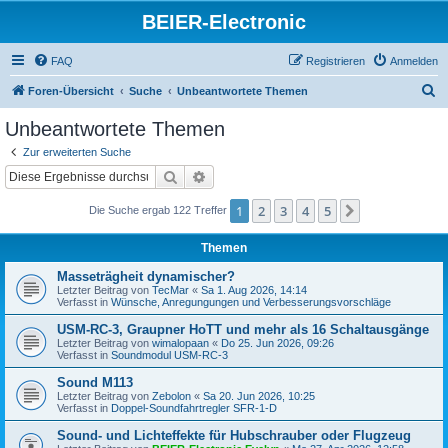
BEIER-Electronic
FAQ
Registrieren
Anmelden
S
Foren-Übersicht
Suche
Unbeantwortete Themen
u
Unbeantwortete Themen
c
Zur erweiterten Suche
h
Suche
Erweiterte Suche
e
1
2
3
4
5
Nächste
Die Suche ergab 122 Treffer
Themen
Masseträgheit dynamischer?
Letzter Beitrag von
TecMar
«
Sa 1. Aug 2026, 14:14
Verfasst in
Wünsche, Anregungungen und Verbesserungsvorschläge
USM-RC-3, Graupner HoTT und mehr als 16 Schaltausgänge
Letzter Beitrag von
wimalopaan
«
Do 25. Jun 2026, 09:26
Verfasst in
Soundmodul USM-RC-3
Sound M113
Letzter Beitrag von
Zebolon
«
Sa 20. Jun 2026, 10:25
Verfasst in
Doppel-Soundfahrtregler SFR-1-D
Sound- und Lichteffekte für Hubschrauber oder Flugzeug