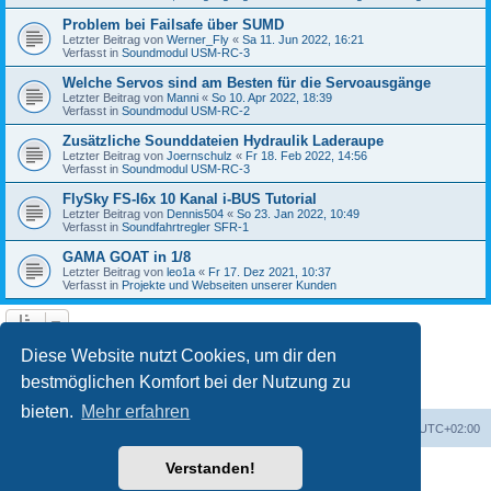
Problem bei Failsafe über SUMD
Letzter Beitrag von
Werner_Fly
«
Sa 11. Jun 2022, 16:21
Verfasst in
Soundmodul USM-RC-3
Welche Servos sind am Besten für die Servoausgänge
Letzter Beitrag von
Manni
«
So 10. Apr 2022, 18:39
Verfasst in
Soundmodul USM-RC-2
Zusätzliche Sounddateien Hydraulik Laderaupe
Letzter Beitrag von
Joernschulz
«
Fr 18. Feb 2022, 14:56
Verfasst in
Soundmodul USM-RC-3
FlySky FS-I6x 10 Kanal i-BUS Tutorial
Letzter Beitrag von
Dennis504
«
So 23. Jan 2022, 10:49
Verfasst in
Soundfahrtregler SFR-1
GAMA GOAT in 1/8
Letzter Beitrag von
leo1a
«
Fr 17. Dez 2021, 10:37
Verfasst in
Projekte und Webseiten unserer Kunden
1
2
3
4
5
Nächste
Die Suche ergab 122 Treffer
Diese Website nutzt Cookies, um dir den
bestmöglichen Komfort bei der Nutzung zu
bieten.
Mehr erfahren
Foren-Übersicht
Alle Zeiten sind
UTC+02:00
Verstanden!
Powered by
phpBB
® Forum Software © phpBB Limited
Deutsche Übersetzung durch
phpBB.de