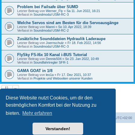
Problem bei Failsafe über SUMD
Letzter Beitrag von
Werner_Fly
«
Sa 11. Jun 2022, 16:21
Verfasst in
Soundmodul USM-RC-3
Welche Servos sind am Besten für die Servoausgänge
Letzter Beitrag von
Manni
«
So 10. Apr 2022, 18:39
Verfasst in
Soundmodul USM-RC-2
Zusätzliche Sounddateien Hydraulik Laderaupe
Letzter Beitrag von
Joernschulz
«
Fr 18. Feb 2022, 14:56
Verfasst in
Soundmodul USM-RC-3
FlySky FS-I6x 10 Kanal i-BUS Tutorial
Letzter Beitrag von
Dennis504
«
So 23. Jan 2022, 10:49
Verfasst in
Soundfahrtregler SFR-1
GAMA GOAT in 1/8
Letzter Beitrag von
leo1a
«
Fr 17. Dez 2021, 10:37
Verfasst in
Projekte und Webseiten unserer Kunden
1
2
3
4
5
Nächste
Die Suche ergab 122 Treffer
Diese Website nutzt Cookies, um dir den
bestmöglichen Komfort bei der Nutzung zu
bieten.
Mehr erfahren
Foren-Übersicht
Alle Zeiten sind
UTC+02:00
Verstanden!
Powered by
phpBB
® Forum Software © phpBB Limited
Deutsche Übersetzung durch
phpBB.de