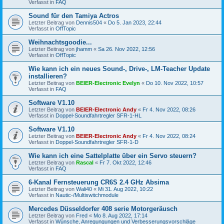
Verfasst in
FAQ
Sound für den Tamiya Actros
Letzter Beitrag von
Dennis504
«
Do 5. Jan 2023, 22:44
Verfasst in
OffTopic
Weihnachtsgoodie...
Letzter Beitrag von
jhamm
«
Sa 26. Nov 2022, 12:56
Verfasst in
OffTopic
Wie kann ich ein neues Sound-, Drive-, LM-Teacher Update
installieren?
Letzter Beitrag von
BEIER-Electronic Evelyn
«
Do 10. Nov 2022, 10:57
Verfasst in
FAQ
Software V1.10
Letzter Beitrag von
BEIER-Electronic Andy
«
Fr 4. Nov 2022, 08:26
Verfasst in
Doppel-Soundfahrtregler SFR-1-HL
Software V1.10
Letzter Beitrag von
BEIER-Electronic Andy
«
Fr 4. Nov 2022, 08:24
Verfasst in
Doppel-Soundfahrtregler SFR-1-D
Wie kann ich eine Sattelplatte über ein Servo steuern?
Letzter Beitrag von
Rascal
«
Fr 7. Okt 2022, 12:46
Verfasst in
FAQ
6-Kanal Fernsteuerung CR6S 2.4 GHz Absima
Letzter Beitrag von
Wali40
«
Mi 31. Aug 2022, 10:22
Verfasst in
Nautic-/Multiswitchmodule
Mercedes Düsseldorfer 408 serie Motorgeräusch
Letzter Beitrag von
Fred
«
Mo 8. Aug 2022, 17:14
Verfasst in
Wünsche, Anregungungen und Verbesserungsvorschläge