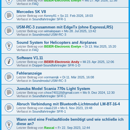
Letzter Beitrag von
BEIER-Electronic Evelyn
«
Mo 27. Apr 2026, 12:58
Verfasst in
FAQ
Mercedes SK V8
Letzter Beitrag von
Kenny81
«
So 22. Feb 2026, 18:03
Verfasst in
Soundfahrtregler SFR-1
USM-RC-3 zusammen mit EdgeTx (ohne ExpressLRS)
Letzter Beitrag von
wimalopaan
«
Mo 28. Jul 2025, 13:42
Verfasst in
Soundmodul USM-RC-3
Sound System for Helicopters and Airplanes
Letzter Beitrag von
BEIER-Electronic Evelyn
«
Di 13. Mai 2025, 15:20
Verfasst in
FAQ
Software V1.11
Letzter Beitrag von
BEIER-Electronic Andy
«
Mi 23. Apr 2025, 12:06
Verfasst in
Doppel-Soundfahrtregler SFR-1-D
Fehleranzeige
Letzter Beitrag von
vormannjk
«
Di 11. Mär 2025, 16:08
Verfasst in
Soundmodul USM-RC-3
Juwuba Model Scania 770s Light System
Letzter Beitrag von
chsw740118@gmail.com
«
Mo 9. Dez 2024, 12:30
Verfasst in
Soundfahrtregler SFR-1
Abruch Verbindung mit Bluetooth-Lichtmodul LM-BT-16-4
Letzter Beitrag von
claas218
«
Mo 6. Nov 2023, 19:48
Verfasst in
Soundfahrtregler SFR-1
Wann wird eine Freilaufdiode benötigt und wie schließe ich
diese an?
Letzter Beitrag von
Rascal
«
Fr 22. Sep 2023, 12:44