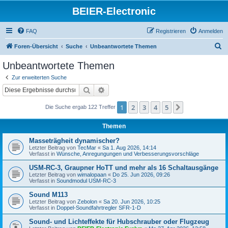
BEIER-Electronic
FAQ
Registrieren
Anmelden
S
Foren-Übersicht
Suche
Unbeantwortete Themen
u
Unbeantwortete Themen
c
Zur erweiterten Suche
h
Suche
Erweiterte Suche
e
1
2
3
4
5
Nächste
Die Suche ergab 122 Treffer
Themen
Masseträgheit dynamischer?
Letzter Beitrag von
TecMar
«
Sa 1. Aug 2026, 14:14
Verfasst in
Wünsche, Anregungungen und Verbesserungsvorschläge
USM-RC-3, Graupner HoTT und mehr als 16 Schaltausgänge
Letzter Beitrag von
wimalopaan
«
Do 25. Jun 2026, 09:26
Verfasst in
Soundmodul USM-RC-3
Sound M113
Letzter Beitrag von
Zebolon
«
Sa 20. Jun 2026, 10:25
Verfasst in
Doppel-Soundfahrtregler SFR-1-D
Sound- und Lichteffekte für Hubschrauber oder Flugzeug