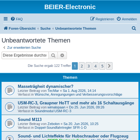
BEIER-Electronic
FAQ
Registrieren
Anmelden
S
Foren-Übersicht
Suche
Unbeantwortete Themen
u
Unbeantwortete Themen
c
Zur erweiterten Suche
h
Suche
Erweiterte Suche
e
1
2
3
4
5
Nächste
Die Suche ergab 122 Treffer
Themen
Masseträgheit dynamischer?
Letzter Beitrag von
TecMar
«
Sa 1. Aug 2026, 14:14
Verfasst in
Wünsche, Anregungungen und Verbesserungsvorschläge
USM-RC-3, Graupner HoTT und mehr als 16 Schaltausgänge
Letzter Beitrag von
wimalopaan
«
Do 25. Jun 2026, 09:26
Verfasst in
Soundmodul USM-RC-3
Sound M113
Letzter Beitrag von
Zebolon
«
Sa 20. Jun 2026, 10:25
Verfasst in
Doppel-Soundfahrtregler SFR-1-D
Sound- und Lichteffekte für Hubschrauber oder Flugzeug