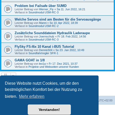
Problem bei Failsafe über SUMD
Letzter Beitrag von
Werner_Fly
«
Sa 11. Jun 2022, 16:21
Verfasst in
Soundmodul USM-RC-3
Welche Servos sind am Besten für die Servoausgänge
Letzter Beitrag von
Manni
«
So 10. Apr 2022, 18:39
Verfasst in
Soundmodul USM-RC-2
Zusätzliche Sounddateien Hydraulik Laderaupe
Letzter Beitrag von
Joernschulz
«
Fr 18. Feb 2022, 14:56
Verfasst in
Soundmodul USM-RC-3
FlySky FS-I6x 10 Kanal i-BUS Tutorial
Letzter Beitrag von
Dennis504
«
So 23. Jan 2022, 10:49
Verfasst in
Soundfahrtregler SFR-1
GAMA GOAT in 1/8
Letzter Beitrag von
leo1a
«
Fr 17. Dez 2021, 10:37
Verfasst in
Projekte und Webseiten unserer Kunden
1
2
3
4
5
Nächste
Die Suche ergab 122 Treffer
Diese Website nutzt Cookies, um dir den
bestmöglichen Komfort bei der Nutzung zu
bieten.
Mehr erfahren
Foren-Übersicht
Alle Zeiten sind
UTC+02:00
Verstanden!
Powered by
phpBB
® Forum Software © phpBB Limited
Deutsche Übersetzung durch
phpBB.de