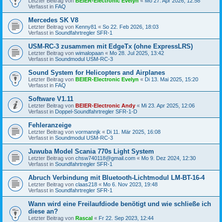
Letzter Beitrag von
BEIER-Electronic Evelyn
«
Mo 27. Apr 2026, 12:58
Verfasst in
FAQ
Mercedes SK V8
Letzter Beitrag von
Kenny81
«
So 22. Feb 2026, 18:03
Verfasst in
Soundfahrtregler SFR-1
USM-RC-3 zusammen mit EdgeTx (ohne ExpressLRS)
Letzter Beitrag von
wimalopaan
«
Mo 28. Jul 2025, 13:42
Verfasst in
Soundmodul USM-RC-3
Sound System for Helicopters and Airplanes
Letzter Beitrag von
BEIER-Electronic Evelyn
«
Di 13. Mai 2025, 15:20
Verfasst in
FAQ
Software V1.11
Letzter Beitrag von
BEIER-Electronic Andy
«
Mi 23. Apr 2025, 12:06
Verfasst in
Doppel-Soundfahrtregler SFR-1-D
Fehleranzeige
Letzter Beitrag von
vormannjk
«
Di 11. Mär 2025, 16:08
Verfasst in
Soundmodul USM-RC-3
Juwuba Model Scania 770s Light System
Letzter Beitrag von
chsw740118@gmail.com
«
Mo 9. Dez 2024, 12:30
Verfasst in
Soundfahrtregler SFR-1
Abruch Verbindung mit Bluetooth-Lichtmodul LM-BT-16-4
Letzter Beitrag von
claas218
«
Mo 6. Nov 2023, 19:48
Verfasst in
Soundfahrtregler SFR-1
Wann wird eine Freilaufdiode benötigt und wie schließe ich
diese an?
Letzter Beitrag von
Rascal
«
Fr 22. Sep 2023, 12:44