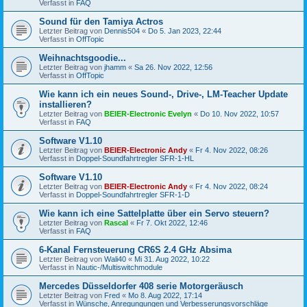
Verfasst in
FAQ
Sound für den Tamiya Actros
Letzter Beitrag von
Dennis504
«
Do 5. Jan 2023, 22:44
Verfasst in
OffTopic
Weihnachtsgoodie...
Letzter Beitrag von
jhamm
«
Sa 26. Nov 2022, 12:56
Verfasst in
OffTopic
Wie kann ich ein neues Sound-, Drive-, LM-Teacher Update
installieren?
Letzter Beitrag von
BEIER-Electronic Evelyn
«
Do 10. Nov 2022, 10:57
Verfasst in
FAQ
Software V1.10
Letzter Beitrag von
BEIER-Electronic Andy
«
Fr 4. Nov 2022, 08:26
Verfasst in
Doppel-Soundfahrtregler SFR-1-HL
Software V1.10
Letzter Beitrag von
BEIER-Electronic Andy
«
Fr 4. Nov 2022, 08:24
Verfasst in
Doppel-Soundfahrtregler SFR-1-D
Wie kann ich eine Sattelplatte über ein Servo steuern?
Letzter Beitrag von
Rascal
«
Fr 7. Okt 2022, 12:46
Verfasst in
FAQ
6-Kanal Fernsteuerung CR6S 2.4 GHz Absima
Letzter Beitrag von
Wali40
«
Mi 31. Aug 2022, 10:22
Verfasst in
Nautic-/Multiswitchmodule
Mercedes Düsseldorfer 408 serie Motorgeräusch
Letzter Beitrag von
Fred
«
Mo 8. Aug 2022, 17:14
Verfasst in
Wünsche, Anregungungen und Verbesserungsvorschläge