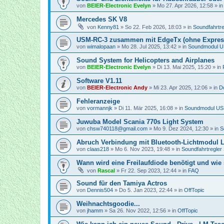
von
BEIER-Electronic Evelyn
»
Mo 27. Apr 2026, 12:58
» i
Mercedes SK V8
von
Kenny81
»
So 22. Feb 2026, 18:03
» in
Soundfahrtr
USM-RC-3 zusammen mit EdgeTx (ohne Expre
von
wimalopaan
»
Mo 28. Jul 2025, 13:42
» in
Soundmodul 
Sound System for Helicopters and Airplanes
von
BEIER-Electronic Evelyn
»
Di 13. Mai 2025, 15:20
» in
Software V1.11
von
BEIER-Electronic Andy
»
Mi 23. Apr 2025, 12:06
» in
D
Fehleranzeige
von
vormannjk
»
Di 11. Mär 2025, 16:08
» in
Soundmodul U
Juwuba Model Scania 770s Light System
von
chsw740118@gmail.com
»
Mo 9. Dez 2024, 12:30
» in
S
Abruch Verbindung mit Bluetooth-Lichtmodul 
von
claas218
»
Mo 6. Nov 2023, 19:48
» in
Soundfahrtregler
Wann wird eine Freilaufdiode benötigt und wie 
von
Rascal
»
Fr 22. Sep 2023, 12:44
» in
FAQ
Sound für den Tamiya Actros
von
Dennis504
»
Do 5. Jan 2023, 22:44
» in
OffTopic
Weihnachtsgoodie...
von
jhamm
»
Sa 26. Nov 2022, 12:56
» in
OffTopic