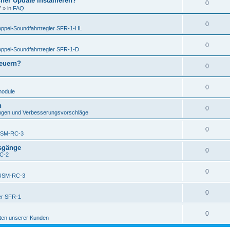
her Update installieren?
0
7
» in
FAQ
0
ppel-Soundfahrtregler SFR-1-HL
0
ppel-Soundfahrtregler SFR-1-D
teuern?
0
0
module
h
0
gen und Verbesserungsvorschläge
0
USM-RC-3
usgänge
0
C-2
0
USM-RC-3
0
er SFR-1
0
ten unserer Kunden