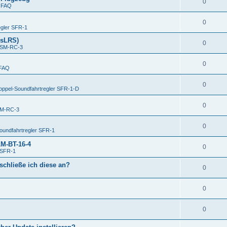
0
n
FAQ
0
egler SFR-1
ssLRS)
0
USM-RC-3
0
FAQ
0
oppel-Soundfahrtregler SFR-1-D
0
SM-RC-3
0
oundfahrtregler SFR-1
LM-BT-16-4
0
 SFR-1
schließe ich diese an?
0
0
0