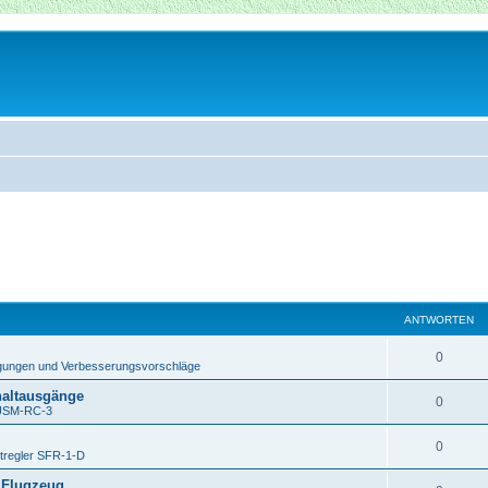
ANTWORTEN
0
ungen und Verbesserungsvorschläge
haltausgänge
0
USM-RC-3
0
tregler SFR-1-D
 Flugzeug