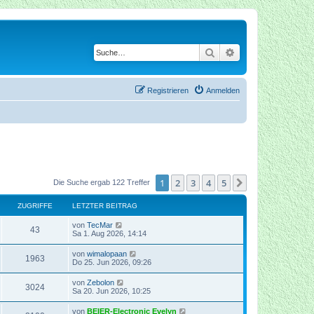
Suche
Erweiterte Suche
Registrieren
Anmelden
1
2
3
4
5
Nächste
Die Suche ergab 122 Treffer
ZUGRIFFE
LETZTER BEITRAG
von
TecMar
43
Sa 1. Aug 2026, 14:14
von
wimalopaan
1963
Do 25. Jun 2026, 09:26
von
Zebolon
3024
Sa 20. Jun 2026, 10:25
von
BEIER-Electronic Evelyn