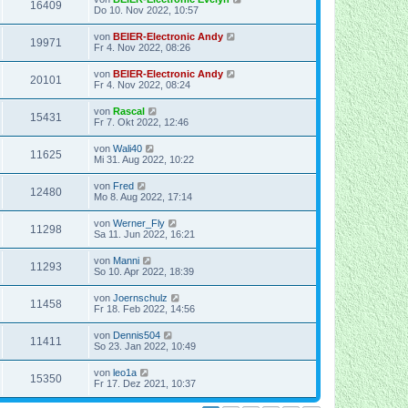
16409
Do 10. Nov 2022, 10:57
von
BEIER-Electronic Andy
19971
Fr 4. Nov 2022, 08:26
von
BEIER-Electronic Andy
20101
Fr 4. Nov 2022, 08:24
von
Rascal
15431
Fr 7. Okt 2022, 12:46
von
Wali40
11625
Mi 31. Aug 2022, 10:22
von
Fred
12480
Mo 8. Aug 2022, 17:14
von
Werner_Fly
11298
Sa 11. Jun 2022, 16:21
von
Manni
11293
So 10. Apr 2022, 18:39
von
Joernschulz
11458
Fr 18. Feb 2022, 14:56
von
Dennis504
11411
So 23. Jan 2022, 10:49
von
leo1a
15350
Fr 17. Dez 2021, 10:37