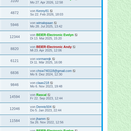
3100
Mo 27. Apr 2026, 12:58
von
Kenny81
4872
So 22. Feb 2026, 18:03
von
wimalopaan
5946
Mo 28. Jul 2025, 13:42
von
BEIER-Electronic Evelyn
12344
Di 13. Mai 2025, 15:20
von
BEIER-Electronic Andy
8820
Mi 23. Apr 2025, 12:06
von
vormannjk
6121
Di 11. Mär 2025, 16:08
von
chsw740118@gmail.com
6836
Mo 9. Dez 2024, 12:30
von
claas218
9846
Mo 6. Nov 2023, 19:48
von
Rascal
14594
Fr 22. Sep 2023, 12:44
von
Dennis504
12046
Do 5. Jan 2023, 22:44
von
jhamm
11584
Sa 26. Nov 2022, 12:56
von
BEIER-Electronic Evelyn