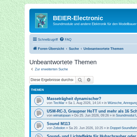
BEIER-Electronic
Soundmodule und andere Elektronik für den Modellbauer
Schnellzugriff
FAQ
Foren-Übersicht
Suche
Unbeantwortete Themen
Unbeantwortete Themen
Zur erweiterten Suche
Suche
Erweiterte Suche
THEMEN
Masseträgheit dynamischer?
von
TecMar
»
Sa 1. Aug 2026, 14:14
» in
Wünsche, Anregung
USM-RC-3, Graupner HoTT und mehr als 16 Sc
von
wimalopaan
»
Do 25. Jun 2026, 09:26
» in
Soundmodul 
Sound M113
von
Zebolon
»
Sa 20. Jun 2026, 10:25
» in
Doppel-Soundfahr
Sound- und Lichteffekte für Hubschrauber oder