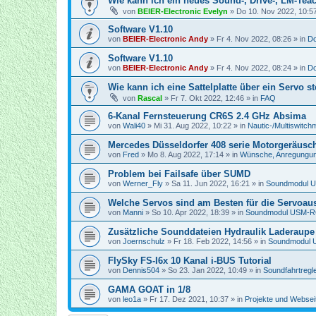
Wie kann ich ein neues Sound-, Drive-, LM-Teac
von
BEIER-Electronic Evelyn
»
Do 10. Nov 2022, 10:5
Software V1.10
von
BEIER-Electronic Andy
»
Fr 4. Nov 2022, 08:26
» in
Do
Software V1.10
von
BEIER-Electronic Andy
»
Fr 4. Nov 2022, 08:24
» in
Do
Wie kann ich eine Sattelplatte über ein Servo s
von
Rascal
»
Fr 7. Okt 2022, 12:46
» in
FAQ
6-Kanal Fernsteuerung CR6S 2.4 GHz Absima
von
Wali40
»
Mi 31. Aug 2022, 10:22
» in
Nautic-/Multiswitch
Mercedes Düsseldorfer 408 serie Motorgeräusc
von
Fred
»
Mo 8. Aug 2022, 17:14
» in
Wünsche, Anregungun
Problem bei Failsafe über SUMD
von
Werner_Fly
»
Sa 11. Jun 2022, 16:21
» in
Soundmodul 
Welche Servos sind am Besten für die Servoa
von
Manni
»
So 10. Apr 2022, 18:39
» in
Soundmodul USM-R
Zusätzliche Sounddateien Hydraulik Laderaupe
von
Joernschulz
»
Fr 18. Feb 2022, 14:56
» in
Soundmodul 
FlySky FS-I6x 10 Kanal i-BUS Tutorial
von
Dennis504
»
So 23. Jan 2022, 10:49
» in
Soundfahrtregl
GAMA GOAT in 1/8
von
leo1a
»
Fr 17. Dez 2021, 10:37
» in
Projekte und Websei