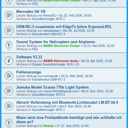
Letzter Beitrag von
BEIER-Electronic Evelyn
«
Mo 27. Apr 2026, 12:58
Verfasst in
FAQ
Mercedes SK V8
Letzter Beitrag von
Kenny81
«
So 22. Feb 2026, 18:03
Verfasst in
Soundfahrtregler SFR-1
USM-RC-3 zusammen mit EdgeTx (ohne ExpressLRS)
Letzter Beitrag von
wimalopaan
«
Mo 28. Jul 2025, 13:42
Verfasst in
Soundmodul USM-RC-3
Sound System for Helicopters and Airplanes
Letzter Beitrag von
BEIER-Electronic Evelyn
«
Di 13. Mai 2025, 15:20
Verfasst in
FAQ
Software V1.11
Letzter Beitrag von
BEIER-Electronic Andy
«
Mi 23. Apr 2025, 12:06
Verfasst in
Doppel-Soundfahrtregler SFR-1-D
Fehleranzeige
Letzter Beitrag von
vormannjk
«
Di 11. Mär 2025, 16:08
Verfasst in
Soundmodul USM-RC-3
Juwuba Model Scania 770s Light System
Letzter Beitrag von
chsw740118@gmail.com
«
Mo 9. Dez 2024, 12:30
Verfasst in
Soundfahrtregler SFR-1
Abruch Verbindung mit Bluetooth-Lichtmodul LM-BT-16-4
Letzter Beitrag von
claas218
«
Mo 6. Nov 2023, 19:48
Verfasst in
Soundfahrtregler SFR-1
Wann wird eine Freilaufdiode benötigt und wie schließe ich
diese an?
Letzter Beitrag von
Rascal
«
Fr 22. Sep 2023, 12:44