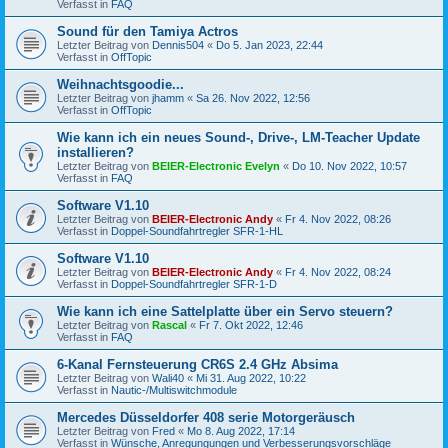
Verfasst in
FAQ
Sound für den Tamiya Actros
Letzter Beitrag von
Dennis504
«
Do 5. Jan 2023, 22:44
Verfasst in
OffTopic
Weihnachtsgoodie...
Letzter Beitrag von
jhamm
«
Sa 26. Nov 2022, 12:56
Verfasst in
OffTopic
Wie kann ich ein neues Sound-, Drive-, LM-Teacher Update
installieren?
Letzter Beitrag von
BEIER-Electronic Evelyn
«
Do 10. Nov 2022, 10:57
Verfasst in
FAQ
Software V1.10
Letzter Beitrag von
BEIER-Electronic Andy
«
Fr 4. Nov 2022, 08:26
Verfasst in
Doppel-Soundfahrtregler SFR-1-HL
Software V1.10
Letzter Beitrag von
BEIER-Electronic Andy
«
Fr 4. Nov 2022, 08:24
Verfasst in
Doppel-Soundfahrtregler SFR-1-D
Wie kann ich eine Sattelplatte über ein Servo steuern?
Letzter Beitrag von
Rascal
«
Fr 7. Okt 2022, 12:46
Verfasst in
FAQ
6-Kanal Fernsteuerung CR6S 2.4 GHz Absima
Letzter Beitrag von
Wali40
«
Mi 31. Aug 2022, 10:22
Verfasst in
Nautic-/Multiswitchmodule
Mercedes Düsseldorfer 408 serie Motorgeräusch
Letzter Beitrag von
Fred
«
Mo 8. Aug 2022, 17:14
Verfasst in
Wünsche, Anregungungen und Verbesserungsvorschläge