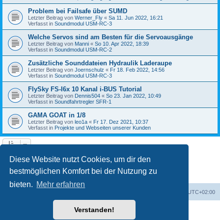
Problem bei Failsafe über SUMD
Letzter Beitrag von
Werner_Fly
«
Sa 11. Jun 2022, 16:21
Verfasst in
Soundmodul USM-RC-3
Welche Servos sind am Besten für die Servoausgänge
Letzter Beitrag von
Manni
«
So 10. Apr 2022, 18:39
Verfasst in
Soundmodul USM-RC-2
Zusätzliche Sounddateien Hydraulik Laderaupe
Letzter Beitrag von
Joernschulz
«
Fr 18. Feb 2022, 14:56
Verfasst in
Soundmodul USM-RC-3
FlySky FS-I6x 10 Kanal i-BUS Tutorial
Letzter Beitrag von
Dennis504
«
So 23. Jan 2022, 10:49
Verfasst in
Soundfahrtregler SFR-1
GAMA GOAT in 1/8
Letzter Beitrag von
leo1a
«
Fr 17. Dez 2021, 10:37
Verfasst in
Projekte und Webseiten unserer Kunden
1
2
3
4
5
Nächste
Die Suche ergab 122 Treffer
Diese Website nutzt Cookies, um dir den
bestmöglichen Komfort bei der Nutzung zu
bieten.
Mehr erfahren
Foren-Übersicht
Alle Zeiten sind
UTC+02:00
Verstanden!
Powered by
phpBB
® Forum Software © phpBB Limited
Deutsche Übersetzung durch
phpBB.de