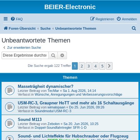
BEIER-Electronic
FAQ
Registrieren
Anmelden
S
Foren-Übersicht
Suche
Unbeantwortete Themen
u
Unbeantwortete Themen
c
Zur erweiterten Suche
h
Suche
Erweiterte Suche
e
1
2
3
4
5
Nächste
Die Suche ergab 122 Treffer
Themen
Masseträgheit dynamischer?
Letzter Beitrag von
TecMar
«
Sa 1. Aug 2026, 14:14
Verfasst in
Wünsche, Anregungungen und Verbesserungsvorschläge
USM-RC-3, Graupner HoTT und mehr als 16 Schaltausgänge
Letzter Beitrag von
wimalopaan
«
Do 25. Jun 2026, 09:26
Verfasst in
Soundmodul USM-RC-3
Sound M113
Letzter Beitrag von
Zebolon
«
Sa 20. Jun 2026, 10:25
Verfasst in
Doppel-Soundfahrtregler SFR-1-D
Sound- und Lichteffekte für Hubschrauber oder Flugzeug