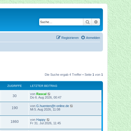
Suche
Erweiterte Suche
Registrieren
Anmelden
Die Suche ergab 4 Treffer • Seite
1
von
1
ZUGRIFFE
LETZTER BEITRAG
von
Rascal
30
Do 6. Aug 2026, 00:47
von
G.huenten@t-online.de
190
Mi 5. Aug 2026, 11:08
von
Happy
1860
Fr 31. Jul 2026, 11:45