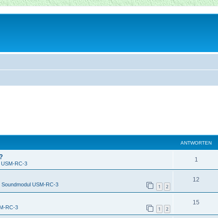
ANTWORTEN
?
1
l USM-RC-3
12
n
Soundmodul USM-RC-3
1
2
15
SM-RC-3
1
2