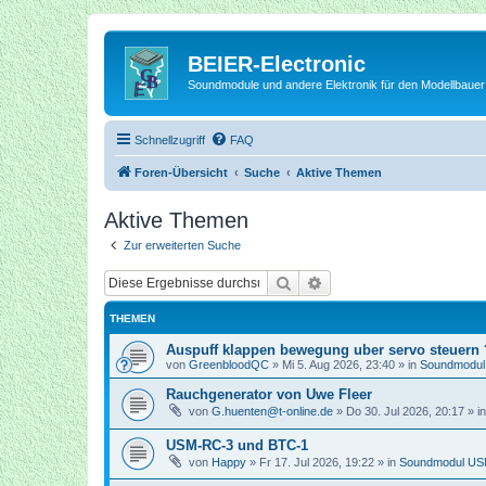
BEIER-Electronic
Soundmodule und andere Elektronik für den Modellbauer
Schnellzugriff
FAQ
Foren-Übersicht
Suche
Aktive Themen
Aktive Themen
Zur erweiterten Suche
Suche
Erweiterte Suche
THEMEN
Auspuff klappen bewegung uber servo steuern 
von
GreenbloodQC
»
Mi 5. Aug 2026, 23:40
» in
Soundmodu
Rauchgenerator von Uwe Fleer
von
G.huenten@t-online.de
»
Do 30. Jul 2026, 20:17
» i
USM-RC-3 und BTC-1
von
Happy
»
Fr 17. Jul 2026, 19:22
» in
Soundmodul U