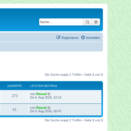
Suche
Erweiterte Suche
Registrieren
Anmelden
Die Suche ergab 2 Treffer • Seite
1
von
1
ZUGRIFFE
LETZTER BEITRAG
von
Rascal
273
Do 6. Aug 2026, 22:14
von
Rascal
41
Do 6. Aug 2026, 00:47
Die Suche ergab 2 Treffer • Seite
1
von
1