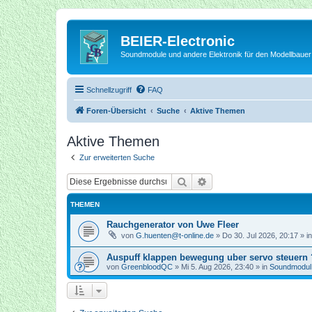
BEIER-Electronic
Soundmodule und andere Elektronik für den Modellbauer
Schnellzugriff
FAQ
Foren-Übersicht
Suche
Aktive Themen
Aktive Themen
Zur erweiterten Suche
Suche
Erweiterte Suche
THEMEN
Rauchgenerator von Uwe Fleer
von
G.huenten@t-online.de
»
Do 30. Jul 2026, 20:17
» i
Auspuff klappen bewegung uber servo steuern 
von
GreenbloodQC
»
Mi 5. Aug 2026, 23:40
» in
Soundmodu