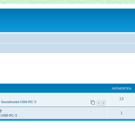
ANTWORTEN
13
n
Soundmodul USM-RC-3
1
2
?
1
l USM-RC-3