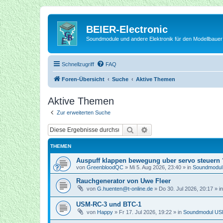
BEIER-Electronic
Soundmodule und andere Elektronik für den Modellbauer
Schnellzugriff
FAQ
Foren-Übersicht
Suche
Aktive Themen
Aktive Themen
Zur erweiterten Suche
Suche
Erweiterte Suche
THEMEN
Auspuff klappen bewegung uber servo steuern 
von
GreenbloodQC
»
Mi 5. Aug 2026, 23:40
» in
Soundmodu
Rauchgenerator von Uwe Fleer
von
G.huenten@t-online.de
»
Do 30. Jul 2026, 20:17
» i
USM-RC-3 und BTC-1
von
Happy
»
Fr 17. Jul 2026, 19:22
» in
Soundmodul U