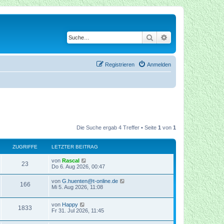
Suche
Erweiterte Suche
Registrieren
Anmelden
Die Suche ergab 4 Treffer • Seite
1
von
1
ZUGRIFFE
LETZTER BEITRAG
von
Rascal
23
Do 6. Aug 2026, 00:47
von
G.huenten@t-online.de
166
Mi 5. Aug 2026, 11:08
von
Happy
1833
Fr 31. Jul 2026, 11:45