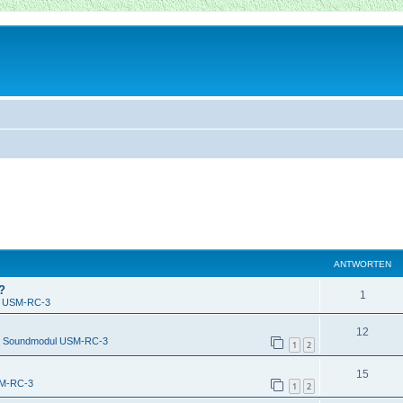
ANTWORTEN
?
1
l USM-RC-3
12
n
Soundmodul USM-RC-3
1
2
15
SM-RC-3
1
2