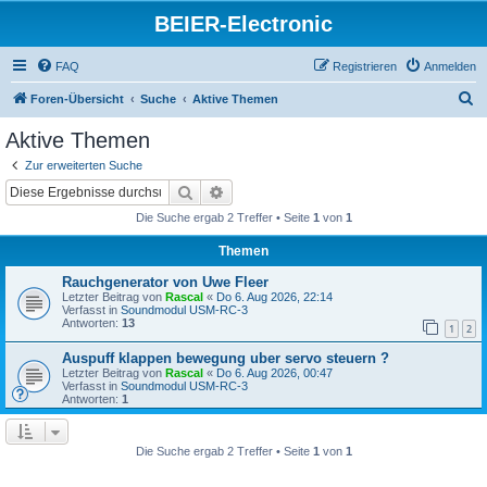
BEIER-Electronic
FAQ
Registrieren
Anmelden
S
Foren-Übersicht
Suche
Aktive Themen
u
Aktive Themen
c
Zur erweiterten Suche
h
Suche
Erweiterte Suche
e
Die Suche ergab 2 Treffer • Seite
1
von
1
Themen
Rauchgenerator von Uwe Fleer
Letzter Beitrag von
Rascal
«
Do 6. Aug 2026, 22:14
Verfasst in
Soundmodul USM-RC-3
Antworten:
13
1
2
Auspuff klappen bewegung uber servo steuern ?
Letzter Beitrag von
Rascal
«
Do 6. Aug 2026, 00:47
Verfasst in
Soundmodul USM-RC-3
Antworten:
1
Die Suche ergab 2 Treffer • Seite
1
von
1