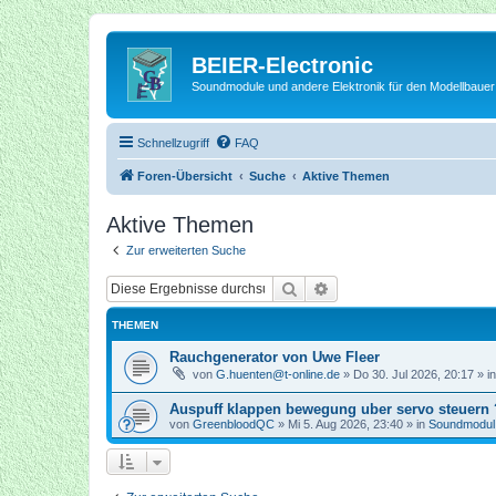
BEIER-Electronic
Soundmodule und andere Elektronik für den Modellbauer
Schnellzugriff
FAQ
Foren-Übersicht
Suche
Aktive Themen
Aktive Themen
Zur erweiterten Suche
Suche
Erweiterte Suche
THEMEN
Rauchgenerator von Uwe Fleer
von
G.huenten@t-online.de
»
Do 30. Jul 2026, 20:17
» i
Auspuff klappen bewegung uber servo steuern 
von
GreenbloodQC
»
Mi 5. Aug 2026, 23:40
» in
Soundmodu