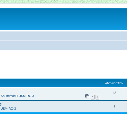
ANTWORTEN
13
n
Soundmodul USM-RC-3
1
2
?
1
l USM-RC-3