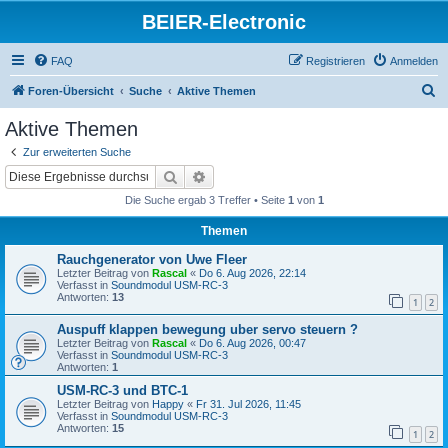
BEIER-Electronic
FAQ
Registrieren
Anmelden
S
Foren-Übersicht
Suche
Aktive Themen
u
Aktive Themen
c
Zur erweiterten Suche
h
Suche
Erweiterte Suche
e
Die Suche ergab 3 Treffer • Seite
1
von
1
Themen
Rauchgenerator von Uwe Fleer
Letzter Beitrag von
Rascal
«
Do 6. Aug 2026, 22:14
Verfasst in
Soundmodul USM-RC-3
Antworten:
13
1
2
Auspuff klappen bewegung uber servo steuern ?
Letzter Beitrag von
Rascal
«
Do 6. Aug 2026, 00:47
Verfasst in
Soundmodul USM-RC-3
Antworten:
1
USM-RC-3 und BTC-1
Letzter Beitrag von
Happy
«
Fr 31. Jul 2026, 11:45
Verfasst in
Soundmodul USM-RC-3
Antworten:
15
1
2