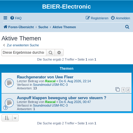
BEIER-Electronic
FAQ
Registrieren
Anmelden
S
Foren-Übersicht
Suche
Aktive Themen
u
Aktive Themen
c
Zur erweiterten Suche
h
Suche
Erweiterte Suche
e
Die Suche ergab 2 Treffer • Seite
1
von
1
Themen
Rauchgenerator von Uwe Fleer
Letzter Beitrag von
Rascal
«
Do 6. Aug 2026, 22:14
Verfasst in
Soundmodul USM-RC-3
Antworten:
13
1
2
Auspuff klappen bewegung uber servo steuern ?
Letzter Beitrag von
Rascal
«
Do 6. Aug 2026, 00:47
Verfasst in
Soundmodul USM-RC-3
Antworten:
1
Die Suche ergab 2 Treffer • Seite
1
von
1