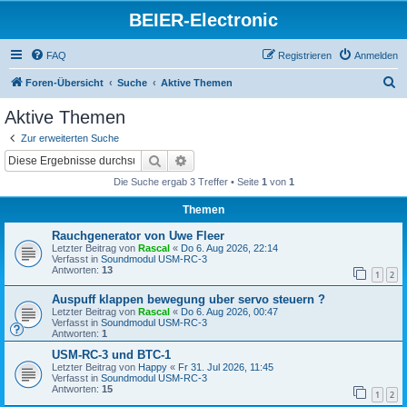
BEIER-Electronic
FAQ
Registrieren
Anmelden
S
Foren-Übersicht
Suche
Aktive Themen
u
Aktive Themen
c
Zur erweiterten Suche
h
Suche
Erweiterte Suche
e
Die Suche ergab 3 Treffer • Seite
1
von
1
Themen
Rauchgenerator von Uwe Fleer
Letzter Beitrag von
Rascal
«
Do 6. Aug 2026, 22:14
Verfasst in
Soundmodul USM-RC-3
Antworten:
13
1
2
Auspuff klappen bewegung uber servo steuern ?
Letzter Beitrag von
Rascal
«
Do 6. Aug 2026, 00:47
Verfasst in
Soundmodul USM-RC-3
Antworten:
1
USM-RC-3 und BTC-1
Letzter Beitrag von
Happy
«
Fr 31. Jul 2026, 11:45
Verfasst in
Soundmodul USM-RC-3
Antworten:
15
1
2