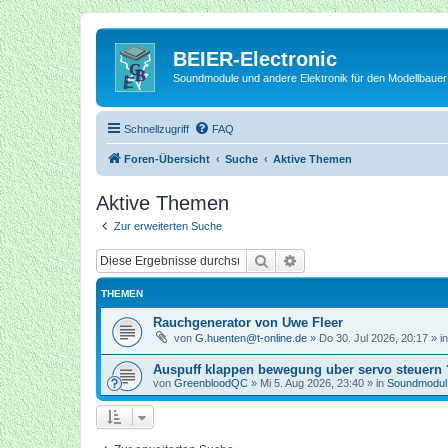
BEIER-Electronic
Soundmodule und andere Elektronik für den Modellbauer
Schnellzugriff
FAQ
Foren-Übersicht
Suche
Aktive Themen
Aktive Themen
Zur erweiterten Suche
Suche
Erweiterte Suche
THEMEN
Rauchgenerator von Uwe Fleer
von
G.huenten@t-online.de
»
Do 30. Jul 2026, 20:17
» i
Auspuff klappen bewegung uber servo steuern 
von
GreenbloodQC
»
Mi 5. Aug 2026, 23:40
» in
Soundmodu