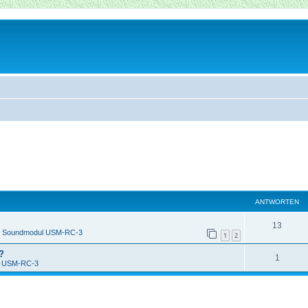
ANTWORTEN
13
n
Soundmodul USM-RC-3
1
2
?
1
l USM-RC-3