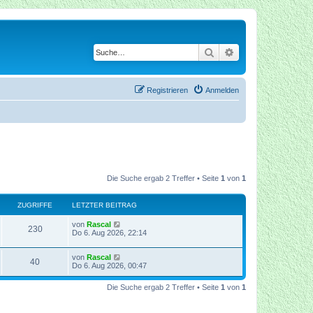
Suche
Erweiterte Suche
Registrieren
Anmelden
Die Suche ergab 2 Treffer • Seite
1
von
1
ZUGRIFFE
LETZTER BEITRAG
von
Rascal
230
Do 6. Aug 2026, 22:14
von
Rascal
40
Do 6. Aug 2026, 00:47
Die Suche ergab 2 Treffer • Seite
1
von
1