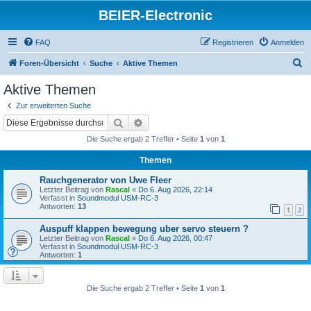
BEIER-Electronic
FAQ
Registrieren
Anmelden
S
Foren-Übersicht
Suche
Aktive Themen
u
Aktive Themen
c
Zur erweiterten Suche
h
Suche
Erweiterte Suche
e
Die Suche ergab 2 Treffer • Seite
1
von
1
Themen
Rauchgenerator von Uwe Fleer
Letzter Beitrag von
Rascal
«
Do 6. Aug 2026, 22:14
Verfasst in
Soundmodul USM-RC-3
Antworten:
13
1
2
Auspuff klappen bewegung uber servo steuern ?
Letzter Beitrag von
Rascal
«
Do 6. Aug 2026, 00:47
Verfasst in
Soundmodul USM-RC-3
Antworten:
1
Die Suche ergab 2 Treffer • Seite
1
von
1