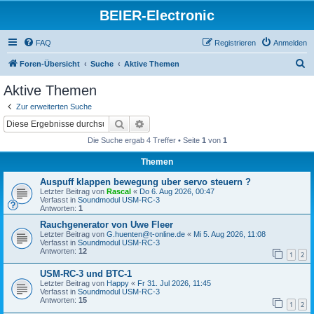
BEIER-Electronic
FAQ
Registrieren
Anmelden
S
Foren-Übersicht
Suche
Aktive Themen
u
Aktive Themen
c
Zur erweiterten Suche
h
Suche
Erweiterte Suche
e
Die Suche ergab 4 Treffer • Seite
1
von
1
Themen
Auspuff klappen bewegung uber servo steuern ?
Letzter Beitrag von
Rascal
«
Do 6. Aug 2026, 00:47
Verfasst in
Soundmodul USM-RC-3
Antworten:
1
Rauchgenerator von Uwe Fleer
Letzter Beitrag von
G.huenten@t-online.de
«
Mi 5. Aug 2026, 11:08
Verfasst in
Soundmodul USM-RC-3
Antworten:
12
1
2
USM-RC-3 und BTC-1
Letzter Beitrag von
Happy
«
Fr 31. Jul 2026, 11:45
Verfasst in
Soundmodul USM-RC-3
Antworten:
15
1
2