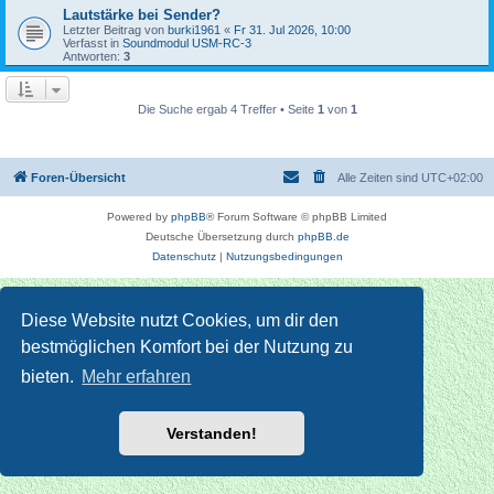
Lautstärke bei Sender?
Letzter Beitrag von
burki1961
«
Fr 31. Jul 2026, 10:00
Verfasst in
Soundmodul USM-RC-3
Antworten:
3
Die Suche ergab 4 Treffer • Seite
1
von
1
Foren-Übersicht
Alle Zeiten sind
UTC+02:00
Powered by
phpBB
® Forum Software © phpBB Limited
Deutsche Übersetzung durch
phpBB.de
Datenschutz
|
Nutzungsbedingungen
Diese Website nutzt Cookies, um dir den
bestmöglichen Komfort bei der Nutzung zu
bieten.
Mehr erfahren
Verstanden!