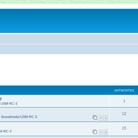
ANTWORTEN
?
1
l USM-RC-3
12
n
Soundmodul USM-RC-3
1
2
15
SM-RC-3
1
2