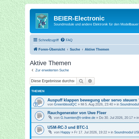
BEIER-Electronic
Soundmodule und andere Elektronik für den Modellbauer
Schnellzugriff
FAQ
Foren-Übersicht
Suche
Aktive Themen
Aktive Themen
Zur erweiterten Suche
Suche
Erweiterte Suche
THEMEN
Auspuff klappen bewegung uber servo steuern 
von
GreenbloodQC
»
Mi 5. Aug 2026, 23:40
» in
Soundmodu
Rauchgenerator von Uwe Fleer
von
G.huenten@t-online.de
»
Do 30. Jul 2026, 20:17
» i
USM-RC-3 und BTC-1
von
Happy
»
Fr 17. Jul 2026, 19:22
» in
Soundmodul U