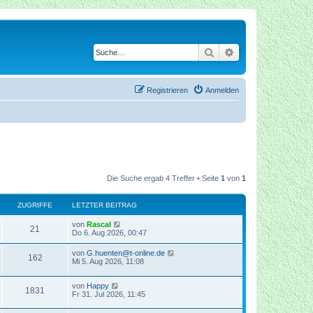
Suche
Erweiterte Suche
Registrieren
Anmelden
Die Suche ergab 4 Treffer • Seite
1
von
1
ZUGRIFFE
LETZTER BEITRAG
von
Rascal
21
Do 6. Aug 2026, 00:47
von
G.huenten@t-online.de
162
Mi 5. Aug 2026, 11:08
von
Happy
1831
Fr 31. Jul 2026, 11:45